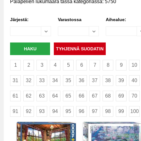
Palapelien lukumäärä tässä kategoriassa: 5750
Järjestä:
Varastossa
Aihealue:
1
2
3
4
5
6
7
8
9
10
31
32
33
34
35
36
37
38
39
40
61
62
63
64
65
66
67
68
69
70
91
92
93
94
95
96
97
98
99
100