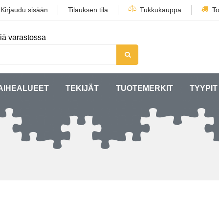
/
Kirjaudu sisään
Tilauksen tila
Tukkukauppa
To
iä varastossa
AIHEALUEET
TEKIJÄT
TUOTEMERKIT
TYYPIT