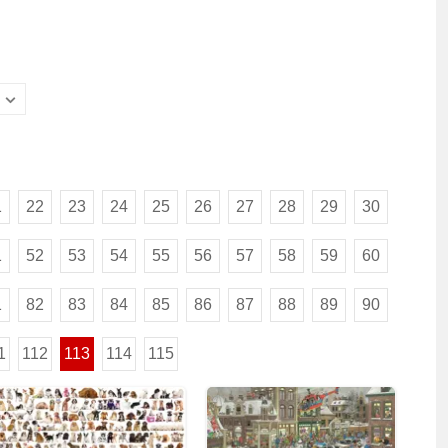
1
22
23
24
25
26
27
28
29
30
1
52
53
54
55
56
57
58
59
60
1
82
83
84
85
86
87
88
89
90
1
112
113
114
115