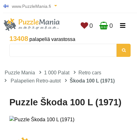
www.PuzzleMania.fi
0
0
13408
palapeliä varastossa
Puzzle Mania
1 000 Palat
Retro cars
Palapelien Retro-autot
Škoda 100 L (1971)
Puzzle Škoda 100 L (1971)