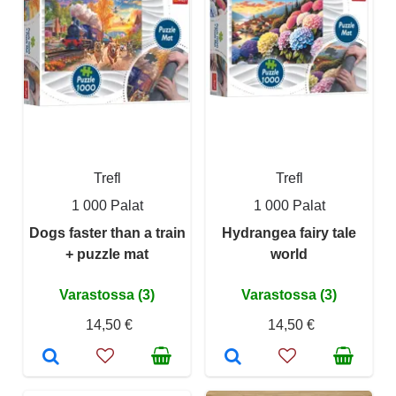
Trefl
Trefl
1 000 Palat
1 000 Palat
Dogs faster than a train
Hydrangea fairy tale
+ puzzle mat
world
Varastossa (3)
Varastossa (3)
14,50 €
14,50 €