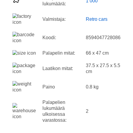
1 000
lukumäärä:
Valmistaja:
Retro cars
Koodi:
8594047728086
Palapelin mitat:
66 x 47 cm
37.5 x 27.5 x 5.5
Laatikon mitat:
cm
Paino
0.8 kg
Palapelien
lukumäärä
2
ulkoisessa
varastossa: