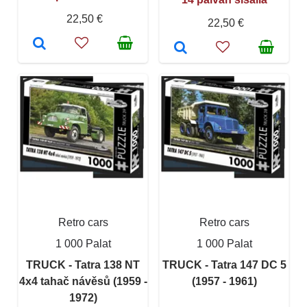
22,50 €
22,50 €
Retro cars
Retro cars
1 000 Palat
1 000 Palat
TRUCK - Tatra 138 NT
TRUCK - Tatra 147 DC 5
4x4 tahač návěsů (1959 -
(1957 - 1961)
1972)