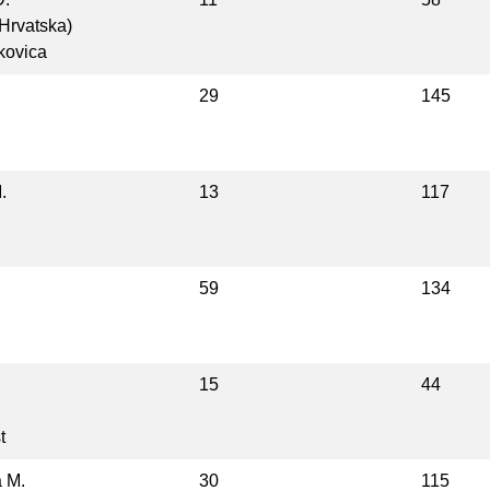
(Hrvatska)
kovica
29
145
.
13
117
59
134
15
44
t
a M.
30
115