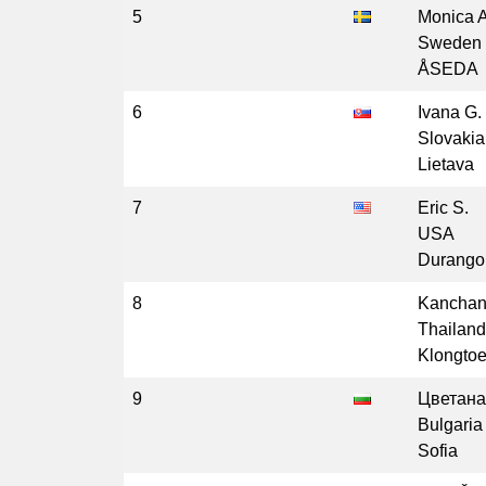
5
Monica A
Sweden
ÅSEDA
6
Ivana G.
Slovakia
Lietava
7
Eric S.
USA
Durango
8
Kanchan
Thailand
Klongto
9
Цветана
Bulgaria
Sofia