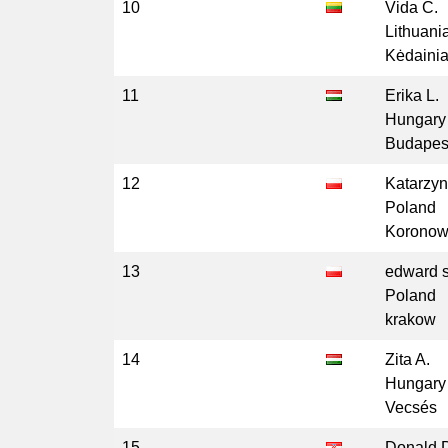
10
Vida Č.
Lithuani
Kėdainia
11
Erika L.
Hungary
Budapes
12
Katarzyn
Poland
Korono
13
edward s
Poland
krakow
14
Zita A.
Hungary
Vecsés
15
Donald 