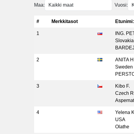
Maa:
Vuosi:
#
Merkkitasot
Etunimi:
1
ING. PE
Slovakia
BARDEJ
2
ANITA H
Sweden
PERST
3
Kibo F.
Czech R
Aspernat
4
Yelena K
USA
Olathe