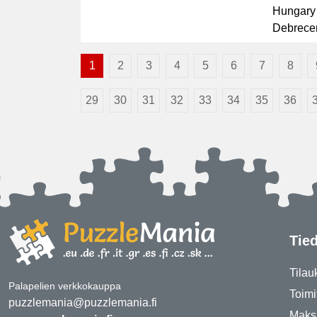
Hungary
Debrece
1
2
3
4
5
6
7
8
29
30
31
32
33
34
35
36
Tie
Tilau
Palapelien verkkokauppa
Toimi
puzzlemania@puzzlemania.fi
Maks