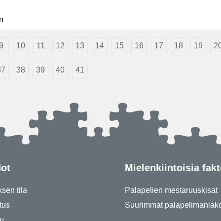
n
9
10
11
12
13
14
15
16
17
18
19
2
37
38
39
40
41
dot
Mielenkiintoisia fakt
ksen tila
Palapelien mestaruuskisat
tus
Suurimmat palapelimaniak
u