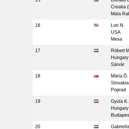
Croatia 
Mala Ra
16
Lori N.
USA
Mesa
17
Róbert M
Hungary
Sárvár
18
Mária Ď.
Slovakia
Poprad
19
Gyula K.
Hungary
Budapes
20
Gabriell