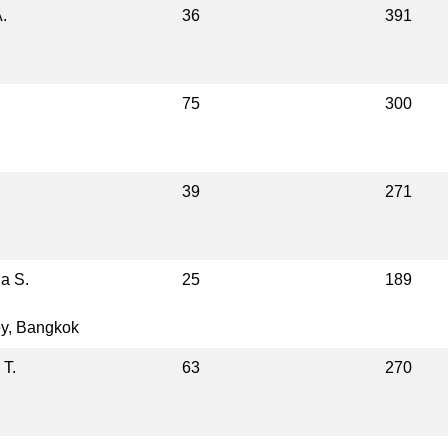
.
36
391
75
300
39
271
a S.
25
189
ey, Bangkok
 Т.
63
270