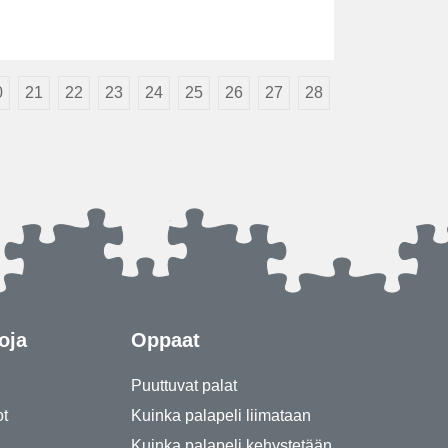
0
21
22
23
24
25
26
27
28
oja
Oppaat
Puuttuvat palat
ot
Kuinka palapeli liimataan
Kuinka palapeli kehystetään