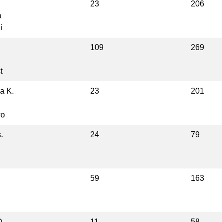
23
206
a
i
109
269
t
a K.
23
201
wo
.
24
79
59
163
D.
11
58