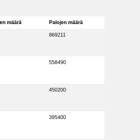
den määrä
Palojen määrä
869211
558490
450200
395400