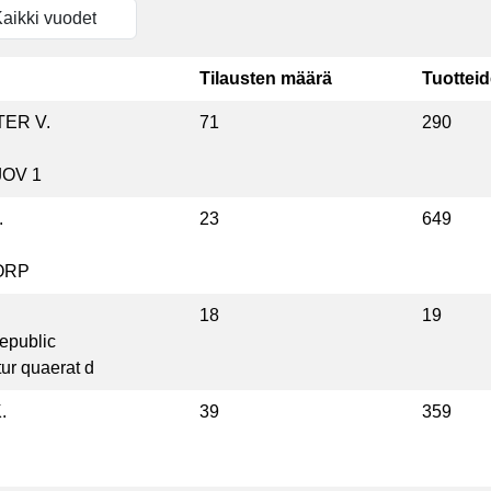
Tilausten määrä
Tuottei
TER V.
71
290
OV 1
.
23
649
ORP
18
19
epublic
ur quaerat d
.
39
359