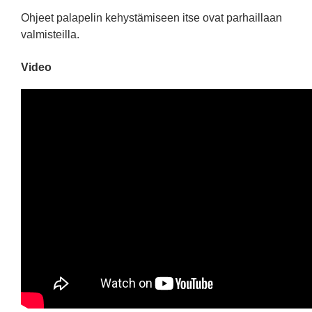
Ohjeet palapelin kehystämiseen itse ovat parhaillaan
valmisteilla.
Video