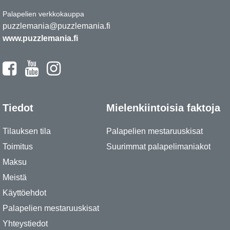
Palapelien verkkokauppa
puzzlemania@puzzlemania.fi
www.puzzlemania.fi
Tiedot
Mielenkiintoisia faktoja
Tilauksen tila
Palapelien mestaruuskisat
Toimitus
Suurimmat palapelimaniakot
Maksu
Meistä
Käyttöehdot
Palapelien mestaruuskisat
Yhteystiedot