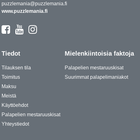
puzzlemania@puzzlemania.fi
www.puzzlemania.fi
Tiedot
Mielenkiintoisia faktoja
Tilauksen tila
Palapelien mestaruuskisat
Toimitus
Suurimmat palapelimaniakot
Maksu
Meistä
Käyttöehdot
Palapelien mestaruuskisat
Yhteystiedot