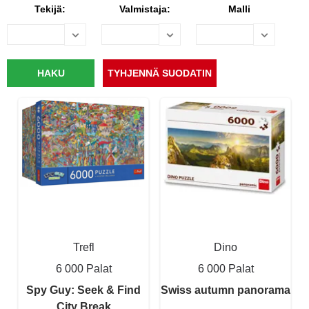
Tekijä:
Valmistaja:
Malli
Trefl
Dino
6 000 Palat
6 000 Palat
Spy Guy: Seek & Find
Swiss autumn panorama
City Break