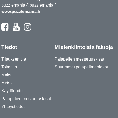
puzzlemania@puzzlemania.fi
www.puzzlemania.fi
Tiedot
Mielenkiintoisia faktoja
Tilauksen tila
Palapelien mestaruuskisat
Toimitus
Suurimmat palapelimaniakot
Maksu
Meistä
Käyttöehdot
Palapelien mestaruuskisat
Yhteystiedot