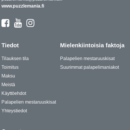
www.puzzlemania.fi
Tiedot
Mielenkiintoisia faktoja
Tilauksen tila
Palapelien mestaruuskisat
Toimitus
Suurimmat palapelimaniakot
Maksu
Meistä
Käyttöehdot
Palapelien mestaruuskisat
Yhteystiedot