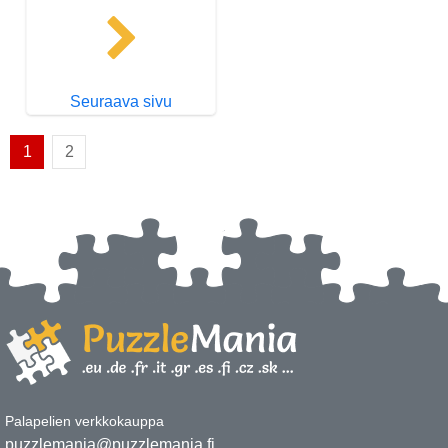
Seuraava sivu
1
2
Palapelien verkkokauppa
puzzlemania@puzzlemania.fi