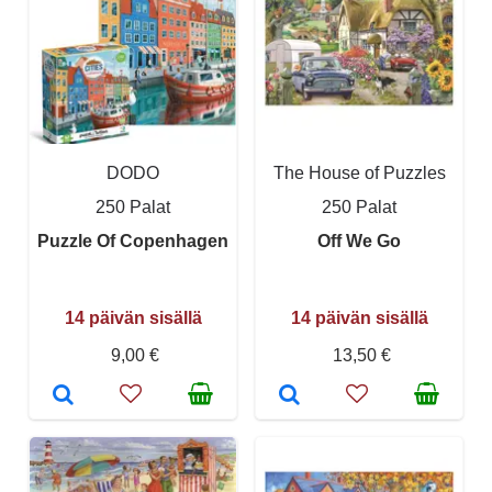
DODO
The House of Puzzles
250 Palat
250 Palat
Puzzle Of Copenhagen
Off We Go
14 päivän sisällä
14 päivän sisällä
9,00 €
13,50 €