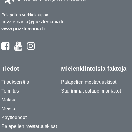
Palapelien verkkokauppa
puzzlemania@puzzlemania.fi
www.puzzlemania.fi
Tiedot
Mielenkiintoisia faktoja
Tilauksen tila
Palapelien mestaruuskisat
Toimitus
Suurimmat palapelimaniakot
Maksu
Meistä
Käyttöehdot
Palapelien mestaruuskisat