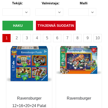
Tekijä:
Valmistaja:
Malli
1
2
3
4
5
6
7
8
9
10
Ravensburger
Ravensburger
12+16+20+24 Palat