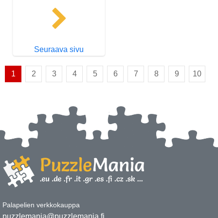
Seuraava sivu
1
2
3
4
5
6
7
8
9
10
Palapelien verkkokauppa
puzzlemania@puzzlemania.fi