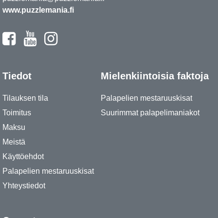
www.puzzlemania.fi
Tiedot
Mielenkiintoisia faktoja
Tilauksen tila
Palapelien mestaruuskisat
Toimitus
Suurimmat palapelimaniakot
Maksu
Meistä
Käyttöehdot
Palapelien mestaruuskisat
Yhteystiedot