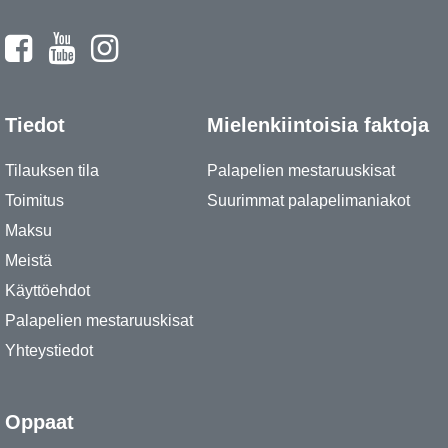
Tiedot
Mielenkiintoisia faktoja
Tilauksen tila
Palapelien mestaruuskisat
Toimitus
Suurimmat palapelimaniakot
Maksu
Meistä
Käyttöehdot
Palapelien mestaruuskisat
Yhteystiedot
Oppaat