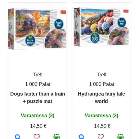
Trefl
Trefl
1 000 Palat
1 000 Palat
Dogs faster than a train
Hydrangea fairy tale
+ puzzle mat
world
Varastossa (3)
Varastossa (3)
14,50 €
14,50 €