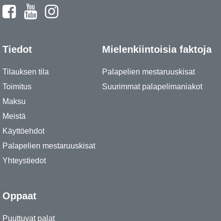
Tiedot
Mielenkiintoisia faktoja
Tilauksen tila
Palapelien mestaruuskisat
Toimitus
Suurimmat palapelimaniakot
Maksu
Meistä
Käyttöehdot
Palapelien mestaruuskisat
Yhteystiedot
Oppaat
Puuttuvat palat