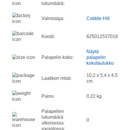
lukumäärä:
Valmistaja:
Cobble Hill
Koodi:
625012537018
Näytä
Palapelin koko:
palapelin
kokotaulukko
10.2 x 5.4 x 4.5
Laatikon mitat:
cm
Paino
0.22 kg
Palapelien
lukumäärä
0
ulkoisessa
varastossa: