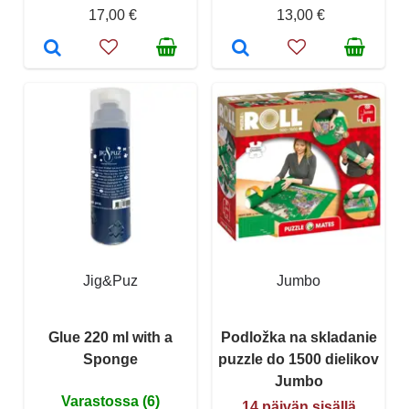
17,00 €
13,00 €
Jig&Puz
Jumbo
Glue 220 ml with a
Podložka na skladanie
Sponge
puzzle do 1500 dielikov
Jumbo
Varastossa (6)
14 päivän sisällä