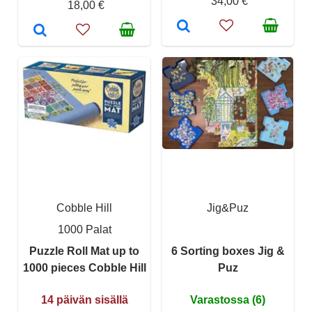
34,00 €
18,00 €
Cobble Hill
Jig&Puz
1000 Palat
Puzzle Roll Mat up to
6 Sorting boxes Jig &
1000 pieces Cobble Hill
Puz
14 päivän sisällä
Varastossa (6)