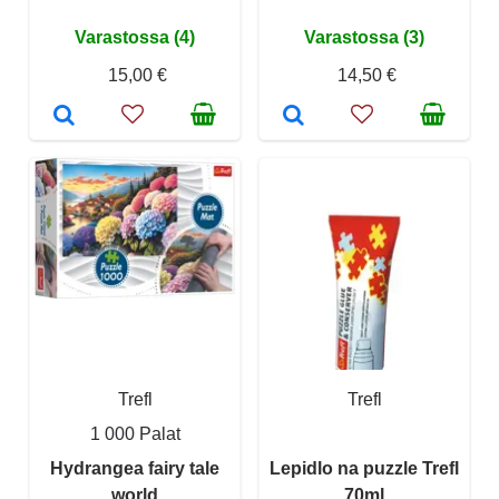
Varastossa (4)
Varastossa (3)
15,00 €
14,50 €
Trefl
Trefl
1 000 Palat
Hydrangea fairy tale
Lepidlo na puzzle Trefl
world
70ml