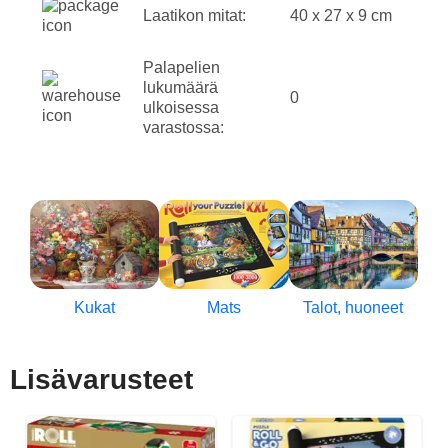
Laatikon mitat:
40 x 27 x 9 cm
Palapelien
lukumäärä
0
ulkoisessa
varastossa:
Kukat
Mats
Talot, huoneet
Lisävarusteet