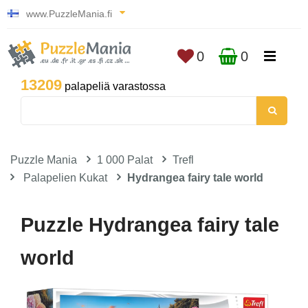
www.PuzzleMania.fi
0
0
13209
palapeliä varastossa
Puzzle Mania
1 000 Palat
Trefl
Palapelien Kukat
Hydrangea fairy tale world
Puzzle Hydrangea fairy tale
world