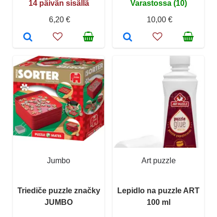
14 päivän sisällä
Varastossa (10)
6,20 €
10,00 €
Jumbo
Art puzzle
Triediče puzzle značky
Lepidlo na puzzle ART
JUMBO
100 ml