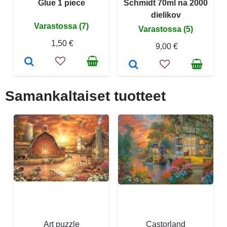
Glue 1 piece
Schmidt 70ml na 2000
dielikov
Varastossa (7)
Varastossa (5)
1,50 €
9,00 €
Samankaltaiset tuotteet
Art puzzle
Castorland