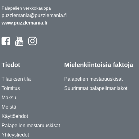
Palapelien verkkokauppa
puzzlemania@puzzlemania.fi
www.puzzlemania.fi
Tiedot
Mielenkiintoisia faktoja
Tilauksen tila
Palapelien mestaruuskisat
Toimitus
Suurimmat palapelimaniakot
Maksu
Meistä
Käyttöehdot
Palapelien mestaruuskisat
Yhteystiedot