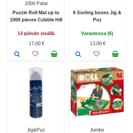
1000 Palat
Puzzle Roll Mat up to
6 Sorting boxes Jig &
1000 pieces Cobble Hill
Puz
14 päivän sisällä
Varastossa (6)
17,00 €
13,00 €
Jig&Puz
Jumbo