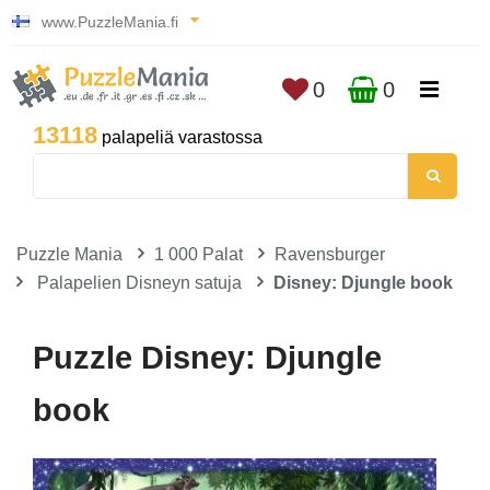
www.PuzzleMania.fi
0
0
13118
palapeliä varastossa
Puzzle Mania
1 000 Palat
Ravensburger
Palapelien Disneyn satuja
Disney: Djungle book
Puzzle Disney: Djungle
book