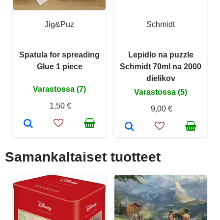
Jig&Puz
Schmidt
Spatula for spreading
Lepidlo na puzzle
Glue 1 piece
Schmidt 70ml na 2000
dielikov
Varastossa (7)
Varastossa (5)
1,50 €
9,00 €
Samankaltaiset tuotteet