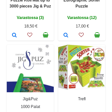
Puzzle Roll Mat up to
Eurographic Sorter
3000 pieces Jig & Puz
Puzzle
Varastossa (3)
Varastossa (12)
18,50 €
17,00 €
Jig&Puz
Trefl
1000 Palat