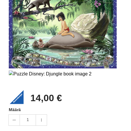
14,00 €
Määrä
1