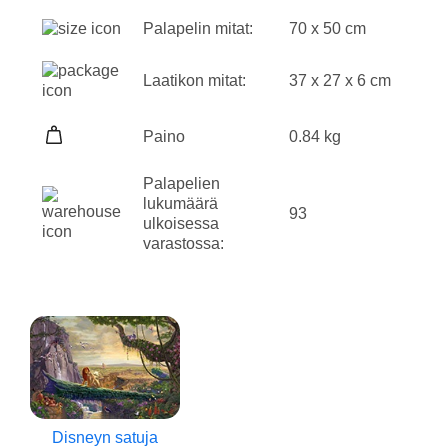
Palapelin mitat:
70 x 50 cm
Laatikon mitat:
37 x 27 x 6 cm
Paino
0.84 kg
Palapelien
lukumäärä
93
ulkoisessa
varastossa:
Disneyn satuja