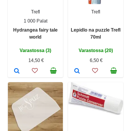
Trefl
Trefl
1 000 Palat
Hydrangea fairy tale
Lepidlo na puzzle Trefl
world
70ml
Varastossa (3)
Varastossa (20)
14,50 €
6,50 €