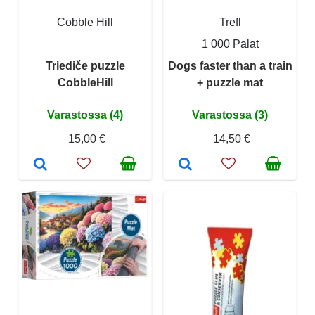
Cobble Hill
Trefl
1 000 Palat
Triediče puzzle
Dogs faster than a train
CobbleHill
+ puzzle mat
Varastossa (4)
Varastossa (3)
15,00 €
14,50 €