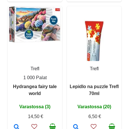
Trefl
Trefl
1 000 Palat
Hydrangea fairy tale
Lepidlo na puzzle Trefl
world
70ml
Varastossa (3)
Varastossa (20)
14,50 €
6,50 €