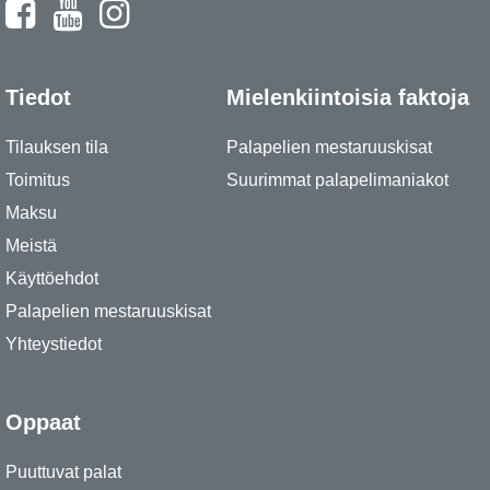
Tiedot
Mielenkiintoisia faktoja
Tilauksen tila
Palapelien mestaruuskisat
Toimitus
Suurimmat palapelimaniakot
Maksu
Meistä
Käyttöehdot
Palapelien mestaruuskisat
Yhteystiedot
Oppaat
Puuttuvat palat