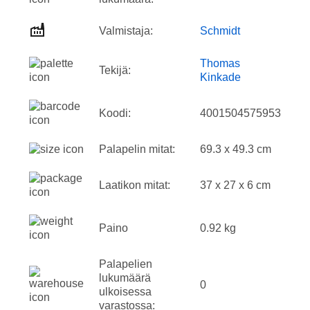
Valmistaja:
Schmidt
Thomas
Tekijä:
Kinkade
Koodi:
4001504575953
Palapelin mitat:
69.3 x 49.3 cm
Laatikon mitat:
37 x 27 x 6 cm
Paino
0.92 kg
Palapelien
lukumäärä
0
ulkoisessa
varastossa: