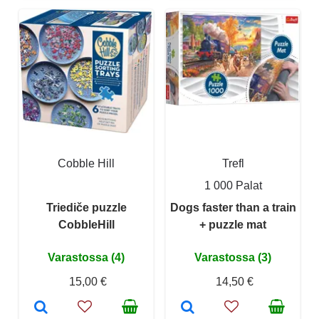
Cobble Hill
Trefl
1 000 Palat
Triediče puzzle
Dogs faster than a train
CobbleHill
+ puzzle mat
Varastossa (4)
Varastossa (3)
15,00 €
14,50 €