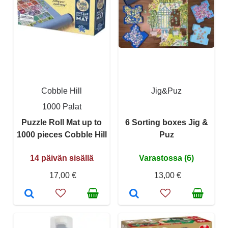
Cobble Hill
Jig&Puz
1000 Palat
Puzzle Roll Mat up to
6 Sorting boxes Jig &
1000 pieces Cobble Hill
Puz
14 päivän sisällä
Varastossa (6)
17,00 €
13,00 €