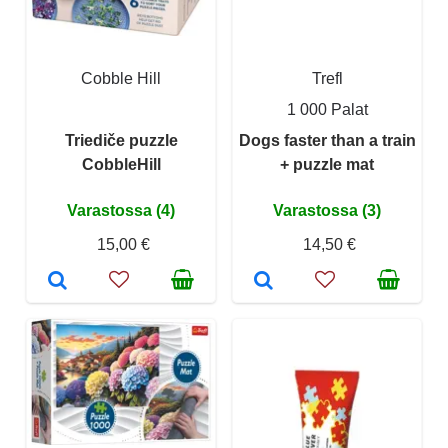
Cobble Hill
Trefl
1 000 Palat
Triediče puzzle
Dogs faster than a train
CobbleHill
+ puzzle mat
Varastossa (4)
Varastossa (3)
15,00 €
14,50 €