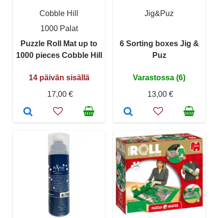
Cobble Hill
Jig&Puz
1000 Palat
Puzzle Roll Mat up to
6 Sorting boxes Jig &
1000 pieces Cobble Hill
Puz
14 päivän sisällä
Varastossa (6)
17,00 €
13,00 €