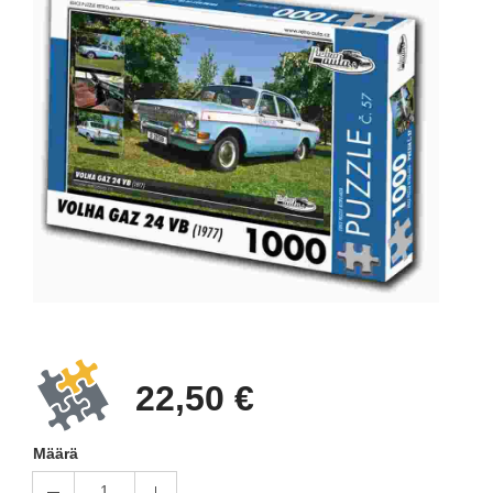
22,50 €
Määrä
1