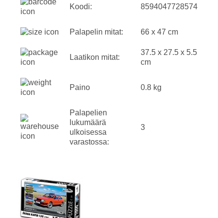
Koodi:
8594047728574
Palapelin mitat:
66 x 47 cm
37.5 x 27.5 x 5.5
Laatikon mitat:
cm
Paino
0.8 kg
Palapelien
lukumäärä
3
ulkoisessa
varastossa: