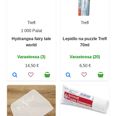
Trefl
Trefl
1 000 Palat
Hydrangea fairy tale
Lepidlo na puzzle Trefl
world
70ml
Varastossa (3)
Varastossa (20)
14,50 €
6,50 €