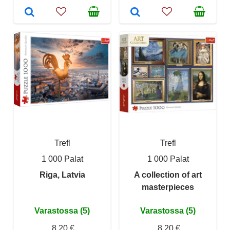
Trefl
Trefl
1 000 Palat
1 000 Palat
Riga, Latvia
A collection of art
masterpieces
Varastossa (5)
Varastossa (5)
8,20 €
8,20 €