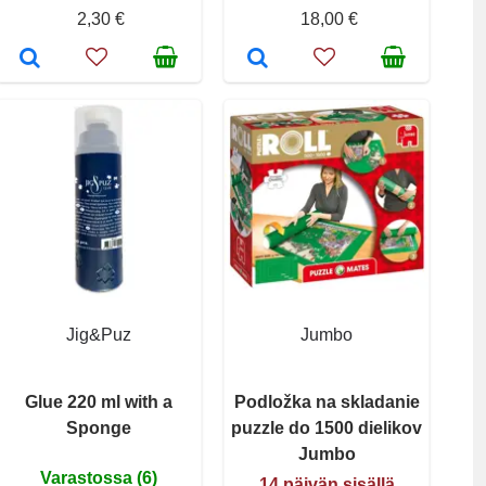
2,30 €
18,00 €
Jig&Puz
Jumbo
Glue 220 ml with a
Podložka na skladanie
Sponge
puzzle do 1500 dielikov
Jumbo
Varastossa (6)
14 päivän sisällä