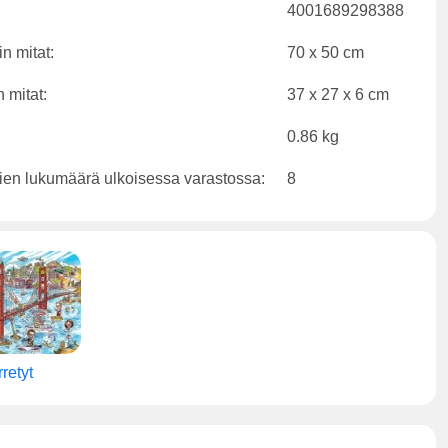
4001689298388
n mitat:
70 x 50 cm
 mitat:
37 x 27 x 6 cm
0.86 kg
ien lukumäärä ulkoisessa varastossa:
8
rretyt