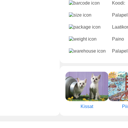
Koodi:
Palapeli
Laatikon
Paino
Palapel
Kissat
Pii