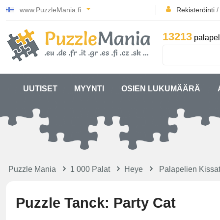
www.PuzzleMania.fi
Rekisteröinti
13213
palapel
UUTISET
MYYNTI
OSIEN LUKUMÄÄRÄ
Puzzle Mania
1 000 Palat
Heye
Palapelien Kissa
Puzzle Tanck: Party Cat