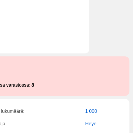
ssa varastossa:
8
 lukumäärä:
1 000
aja:
Heye