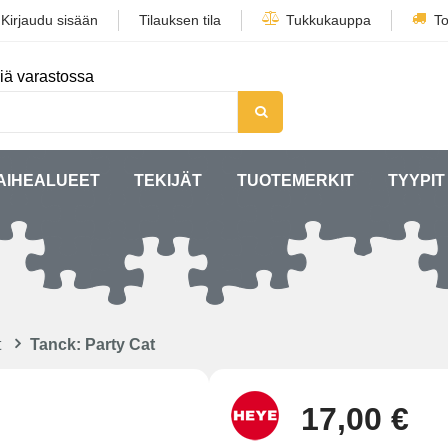
/
Kirjaudu sisään
Tilauksen tila
Tukkukauppa
To
iä varastossa
AIHEALUEET
TEKIJÄT
TUOTEMERKIT
TYYPIT
t
Tanck: Party Cat
17,00 €