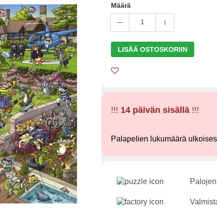
Määrä
1
LISÄÄ OSTOSKORIIN
!!!
14 päivän sisällä
!!!
Palapelien lukumäärä ulkoise
Palojen
Valmist