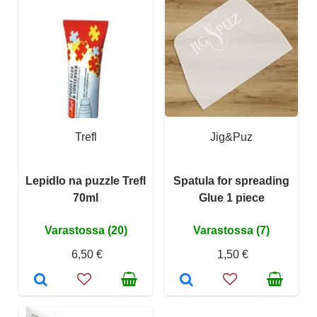
Trefl
Jig&Puz
Lepidlo na puzzle Trefl
Spatula for spreading
70ml
Glue 1 piece
Varastossa (20)
Varastossa (7)
6,50 €
1,50 €