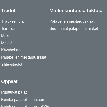
Tiedot
Mielenkiintoisia faktoja
Tilauksen tila
Palapelien mestaruuskisat
Toimitus
Suurimmat palapelimaniakot
Maksu
Meistä
Käyttöehdot
Palapelien mestaruuskisat
Yhteystiedot
Oppaat
Puuttuvat palat
Kuinka palapeli liimataan
Kuinka palapeli kehystetään