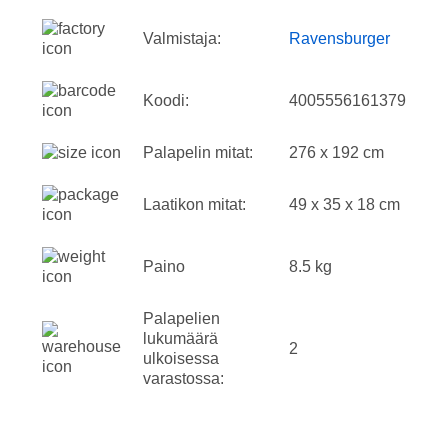
Valmistaja:
Ravensburger
Koodi:
4005556161379
Palapelin mitat:
276 x 192 cm
Laatikon mitat:
49 x 35 x 18 cm
Paino
8.5 kg
Palapelien
lukumäärä
2
ulkoisessa
varastossa: