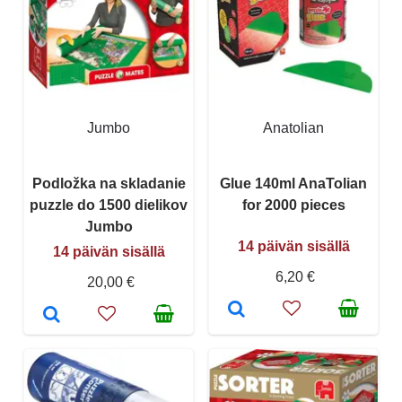
Jumbo
Anatolian
Podložka na skladanie
Glue 140ml AnaTolian
puzzle do 1500 dielikov
for 2000 pieces
Jumbo
14 päivän sisällä
14 päivän sisällä
6,20 €
20,00 €