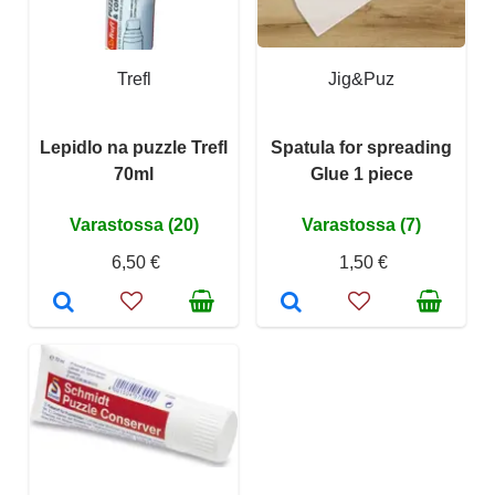
Trefl
Jig&Puz
Lepidlo na puzzle Trefl
Spatula for spreading
70ml
Glue 1 piece
Varastossa (20)
Varastossa (7)
6,50 €
1,50 €