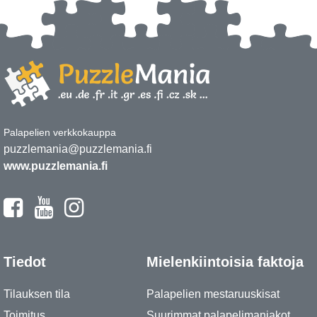
Palapelien verkkokauppa
puzzlemania@puzzlemania.fi
www.puzzlemania.fi
Tiedot
Mielenkiintoisia faktoja
Tilauksen tila
Palapelien mestaruuskisat
Toimitus
Suurimmat palapelimaniakot