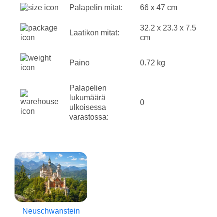
Palapelin mitat:
66 x 47 cm
32.2 x 23.3 x 7.5
Laatikon mitat:
cm
Paino
0.72 kg
Palapelien
lukumäärä
0
ulkoisessa
varastossa:
Neuschwanstein