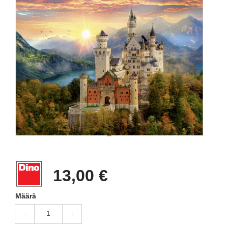
13,00 €
Määrä
1