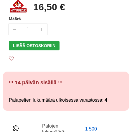
16,50 €
Määrä
1
LISÄÄ OSTOSKORIIN
!!!
14 päivän sisällä
!!!
Palapelien lukumäärä ulkoisessa varastossa:
4
Palojen
1 500
lukumäärä: