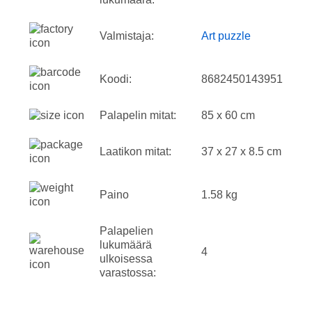
Valmistaja:
Art puzzle
Koodi:
8682450143951
Palapelin mitat:
85 x 60 cm
Laatikon mitat:
37 x 27 x 8.5 cm
Paino
1.58 kg
Palapelien
lukumäärä
4
ulkoisessa
varastossa: