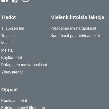
Tiedot
Mielenkiintoisia faktoja
Tilauksen tila
Palapelien mestaruuskisat
Toimitus
Suurimmat palapelimaniakot
Maksu
Meistä
Käyttöehdot
Palapelien mestaruuskisat
Yhteystiedot
Oppaat
Puuttuvat palat
Kuinka palapeli liimataan