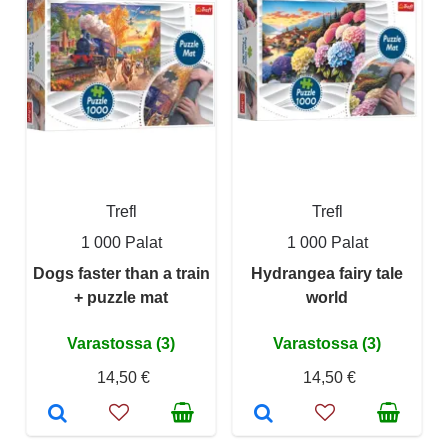
Trefl
Trefl
1 000 Palat
1 000 Palat
Dogs faster than a train
Hydrangea fairy tale
+ puzzle mat
world
Varastossa (3)
Varastossa (3)
14,50 €
14,50 €