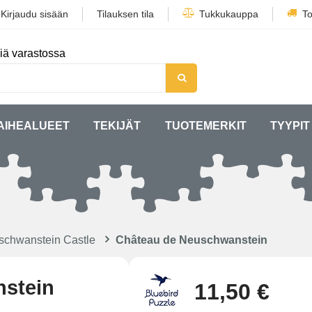
/
Kirjaudu sisään
Tilauksen tila
Tukkukauppa
To
iä varastossa
AIHEALUEET
TEKIJÄT
TUOTEMERKIT
TYYPIT
schwanstein Castle
Château de Neuschwanstein
nstein
11,50 €