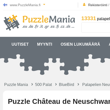
www.PuzzleMania.fi
Rekisteröinti
13331
palapel
UUTISET
MYYNTI
OSIEN LUKUMÄÄRÄ
Puzzle Mania
500 Palat
BlueBird
Palapelien Neu
Puzzle Château de Neuschwa