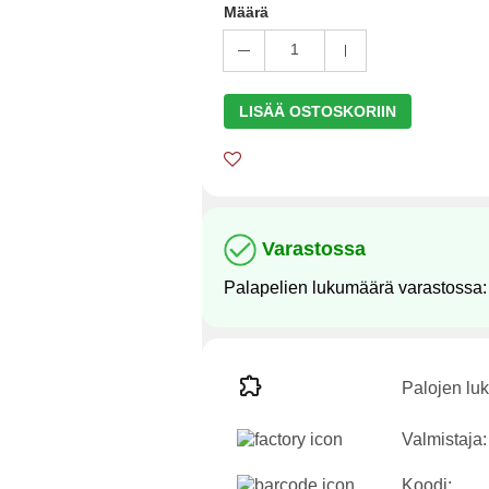
Määrä
1
LISÄÄ OSTOSKORIIN
Varastossa
Palapelien lukumäärä varastossa
Palojen lu
Valmistaja:
Koodi: