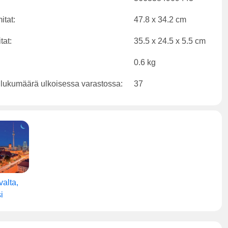
itat:
47.8 x 34.2 cm
tat:
35.5 x 24.5 x 5.5 cm
0.6 kg
 lukumäärä ulkoisessa varastossa:
37
valta,
i