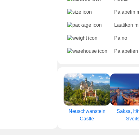
Palapelin m
Laatikon mi
Paino
Palapelien
Neuschwanstein
Saksa, Itä
Castle
Sveits