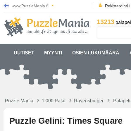
www.PuzzleMania.fi
Rekisteröinti
13213
palapel
UUTISET
MYYNTI
OSIEN LUKUMÄÄRÄ
Puzzle Mania
1 000 Palat
Ravensburger
Palapel
Puzzle Gelini: Times Square