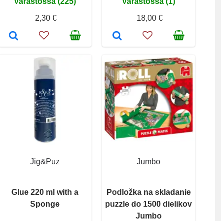
Varastossa (225)
Varastossa (1)
2,30 €
18,00 €
Jig&Puz
Jumbo
Glue 220 ml with a
Podložka na skladanie
Sponge
puzzle do 1500 dielikov
Jumbo