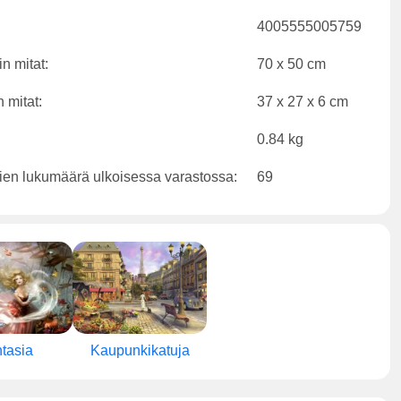
4005555005759
n mitat:
70 x 50 cm
 mitat:
37 x 27 x 6 cm
0.84 kg
ien lukumäärä ulkoisessa varastossa:
69
tasia
Kaupunkikatuja