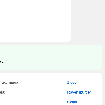
ssa:
1
 lukumäärä:
1 000
aja:
Ravensburger
Gelini