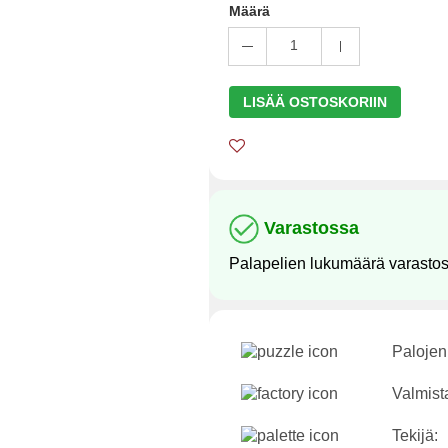
Määrä
1
LISÄÄ OSTOSKORIIN
Varastossa
Palapelien lukumäärä varasto
Palojen
Valmist
Tekijä: