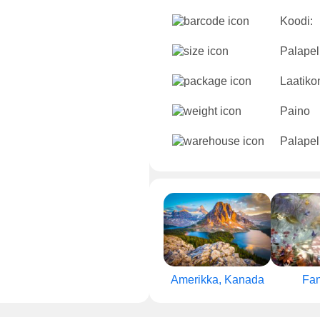
Koodi:
Palapeli
Laatikon
Paino
Palapel
Amerikka, Kanada
Fan