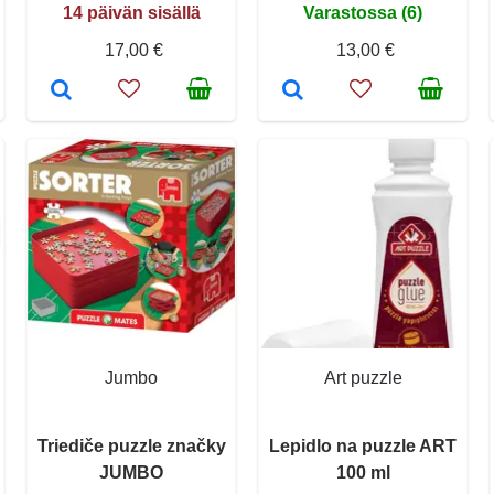
14 päivän sisällä
Varastossa (6)
17,00 €
13,00 €
Jumbo
Art puzzle
Triediče puzzle značky
Lepidlo na puzzle ART
JUMBO
100 ml