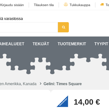
/
Kirjaudu sisään
Tilauksen tila
Tukkukauppa
To
iä varastossa
AIHEALUEET
TEKIJÄT
TUOTEMERKIT
TYYPIT
ien Amerikka, Kanada
Gelini: Times Square
14,00 €