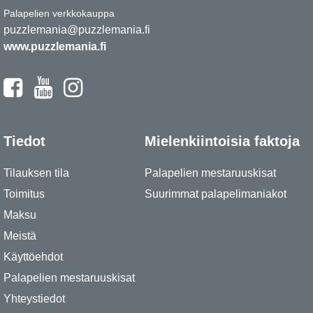
Palapelien verkkokauppa
puzzlemania@puzzlemania.fi
www.puzzlemania.fi
Tiedot
Mielenkiintoisia faktoja
Tilauksen tila
Palapelien mestaruuskisat
Toimitus
Suurimmat palapelimaniakot
Maksu
Meistä
Käyttöehdot
Palapelien mestaruuskisat
Yhteystiedot