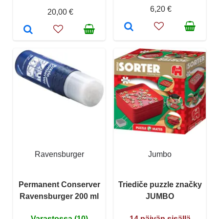
6,20 €
20,00 €
Ravensburger
Jumbo
Permanent Conserver
Triediče puzzle značky
Ravensburger 200 ml
JUMBO
Varastossa (10)
14 päivän sisällä