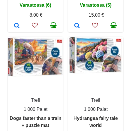
Varastossa (6)
Varastossa (5)
8,00 €
15,00 €
Trefl
Trefl
1 000 Palat
1 000 Palat
Dogs faster than a train
Hydrangea fairy tale
+ puzzle mat
world