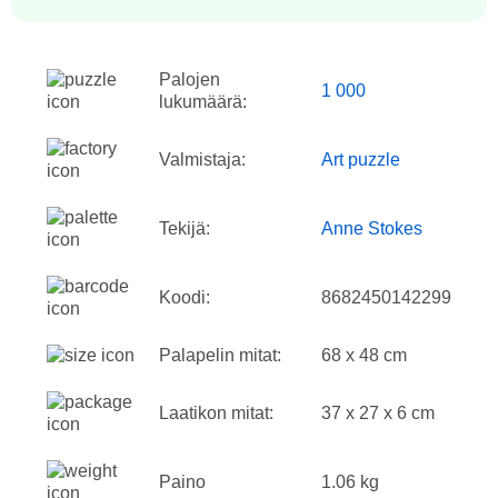
Palojen
1 000
lukumäärä:
Valmistaja:
Art puzzle
Tekijä:
Anne Stokes
Koodi:
8682450142299
Palapelin mitat:
68 x 48 cm
Laatikon mitat:
37 x 27 x 6 cm
Paino
1.06 kg