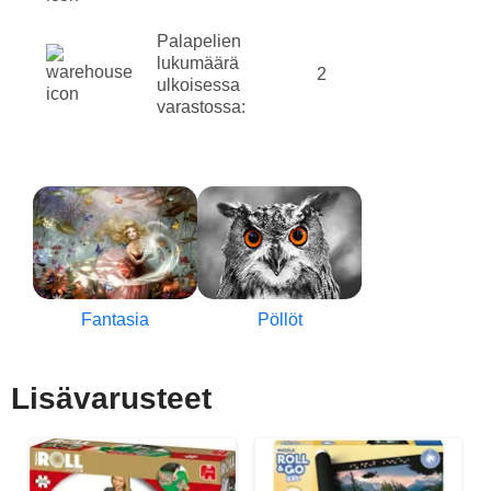
Palapelien
lukumäärä
2
ulkoisessa
varastossa:
Fantasia
Pöllöt
Lisävarusteet