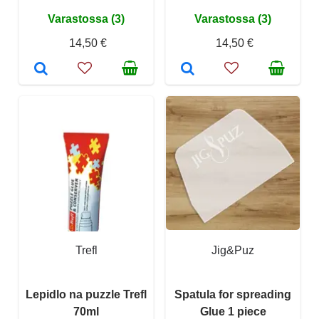
Varastossa (3)
Varastossa (3)
14,50 €
14,50 €
Trefl
Jig&Puz
Lepidlo na puzzle Trefl
Spatula for spreading
70ml
Glue 1 piece