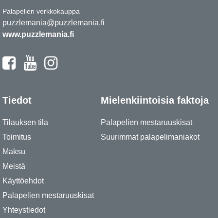
Palapelien verkkokauppa
puzzlemania@puzzlemania.fi
www.puzzlemania.fi
Tiedot
Mielenkiintoisia faktoja
Tilauksen tila
Palapelien mestaruuskisat
Toimitus
Suurimmat palapelimaniakot
Maksu
Meistä
Käyttöehdot
Palapelien mestaruuskisat
Yhteystiedot