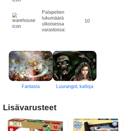
Palapelien
lukumäärä
10
ulkoisessa
varastossa:
Fantasia
Luurangot, kalloja
Lisävarusteet