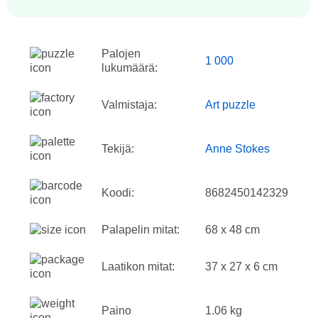
Palojen
1 000
lukumäärä:
Valmistaja:
Art puzzle
Tekijä:
Anne Stokes
Koodi:
8682450142329
Palapelin mitat:
68 x 48 cm
Laatikon mitat:
37 x 27 x 6 cm
Paino
1.06 kg