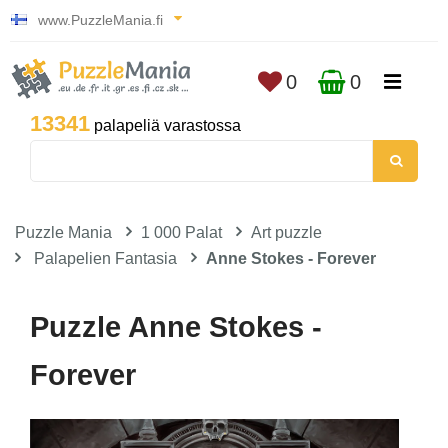
www.PuzzleMania.fi
0
0
13341
palapeliä varastossa
Puzzle Mania
1 000 Palat
Art puzzle
Palapelien Fantasia
Anne Stokes - Forever
Puzzle Anne Stokes -
Forever