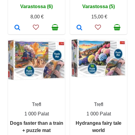
Varastossa (6)
Varastossa (5)
8,00 €
15,00 €
Trefl
Trefl
1 000 Palat
1 000 Palat
Dogs faster than a train
Hydrangea fairy tale
+ puzzle mat
world