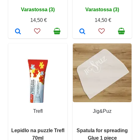
Varastossa (3)
Varastossa (3)
14,50 €
14,50 €
Trefl
Jig&Puz
Lepidlo na puzzle Trefl
Spatula for spreading
70ml
Glue 1 piece