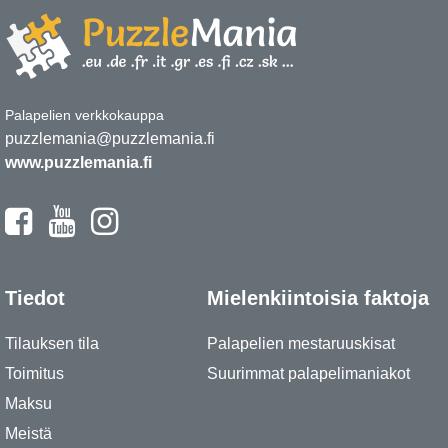
Palapelien verkkokauppa
puzzlemania@puzzlemania.fi
www.puzzlemania.fi
Tiedot
Mielenkiintoisia faktoja
Tilauksen tila
Palapelien mestaruuskisat
Toimitus
Suurimmat palapelimaniakot
Maksu
Meistä