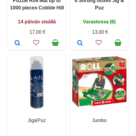
Puzzle Roll Mat up to
6 Sorting boxes Jig &
1000 pieces Cobble Hill
Puz
14 päivän sisällä
Varastossa (6)
17,00 €
13,00 €
Jig&Puz
Jumbo