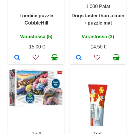
1 000 Palat
Triediče puzzle
Dogs faster than a train
CobbleHill
+ puzzle mat
Varastossa (5)
Varastossa (3)
15,00 €
14,50 €
Trefl
Trefl