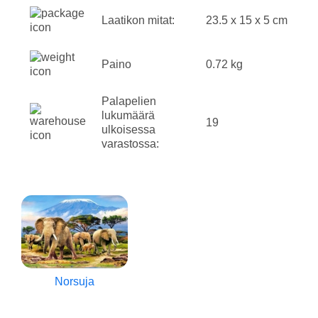
Laatikon mitat:
23.5 x 15 x 5 cm
Paino
0.72 kg
Palapelien
lukumäärä
19
ulkoisessa
varastossa:
Norsuja