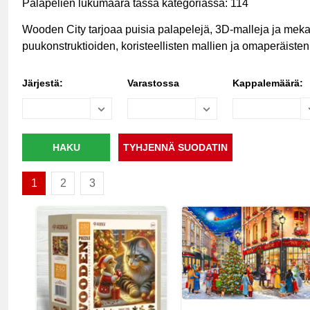
Palapelien lukumäärä tässä kategoriassa: 114
Wooden City tarjoaa puisia palapelejä, 3D-malleja ja mekaa
puukonstruktioiden, koristeellisten mallien ja omaperäisten
Järjestä:
Varastossa
Kappalemäärä:
1
2
3