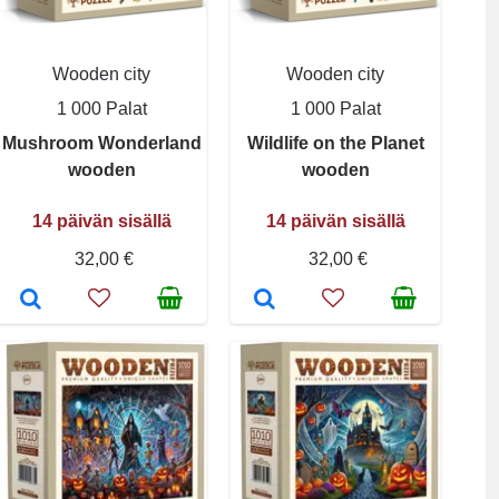
Wooden city
Wooden city
1 000 Palat
1 000 Palat
Mushroom Wonderland
Wildlife on the Planet
wooden
wooden
14 päivän sisällä
14 päivän sisällä
32,00 €
32,00 €