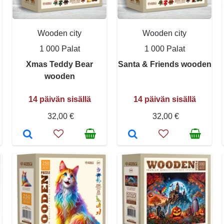
Wooden city
Wooden city
1 000 Palat
1 000 Palat
Xmas Teddy Bear
Santa & Friends wooden
wooden
14 päivän sisällä
14 päivän sisällä
32,00 €
32,00 €