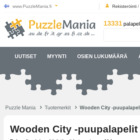
www.PuzzleMania.fi
Rekisteröinti
13331
palapel
UUTISET
MYYNTI
OSIEN LUKUMÄÄRÄ
Puzzle Mania
Tuotemerkit
Wooden City -puupalapeli
Wooden City -puupalapelit