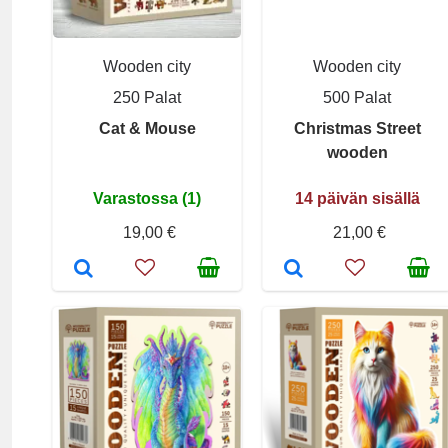
Wooden city
Wooden city
250 Palat
500 Palat
Cat & Mouse
Christmas Street
wooden
Varastossa (1)
14 päivän sisällä
19,00 €
21,00 €