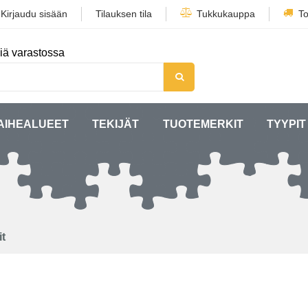
/
Kirjaudu sisään
Tilauksen tila
Tukkukauppa
To
iä varastossa
AIHEALUEET
TEKIJÄT
TUOTEMERKIT
TYYPIT
t