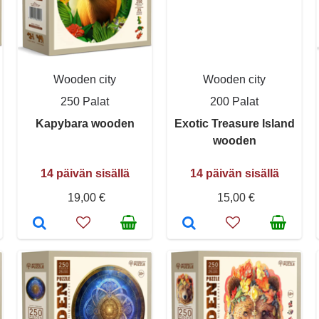
Wooden city
Wooden city
250 Palat
200 Palat
Kapybara wooden
Exotic Treasure Island
wooden
14 päivän sisällä
14 päivän sisällä
19,00 €
15,00 €