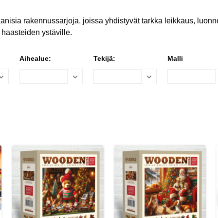
nisia rakennussarjoja, joissa yhdistyvät tarkka leikkaus, luonn
 haasteiden ystäville.
Aihealue:
Tekijä:
Malli