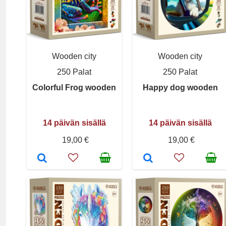
Wooden city
Wooden city
250 Palat
250 Palat
Colorful Frog wooden
Happy dog wooden
14 päivän sisällä
14 päivän sisällä
19,00 €
19,00 €