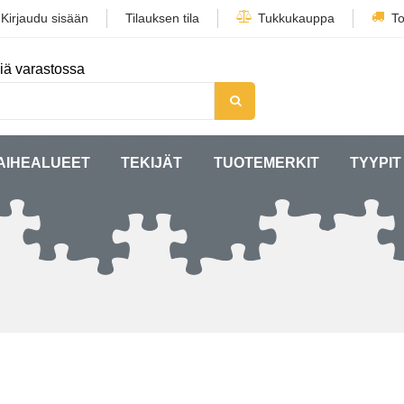
/
Kirjaudu sisään
Tilauksen tila
Tukkukauppa
To
iä varastossa
AIHEALUEET
TEKIJÄT
TUOTEMERKIT
TYYPIT