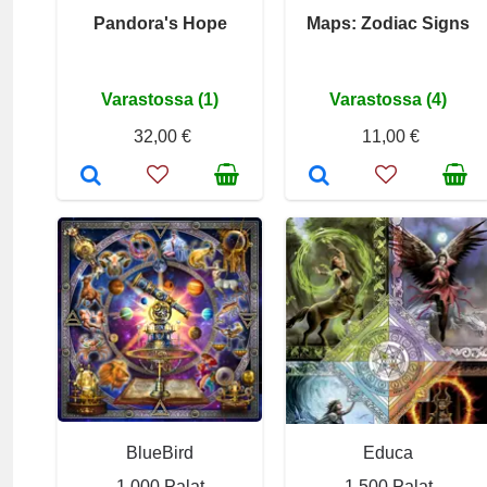
Pandora's Hope
Maps: Zodiac Signs
Varastossa (1)
Varastossa (4)
32,00 €
11,00 €
BlueBird
Educa
1 000 Palat
1 500 Palat