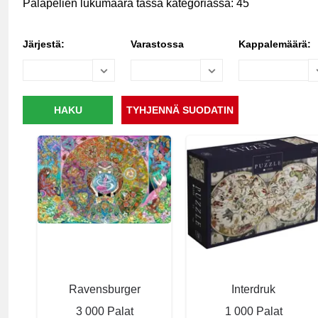
Palapelien lukumäärä tässä kategoriassa: 45
Järjestä:
Varastossa
Kappalemäärä:
Ravensburger
Interdruk
3 000 Palat
1 000 Palat