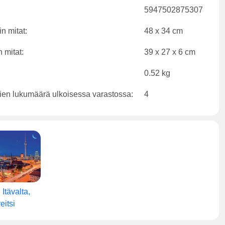
5947502875307
n mitat:
48 x 34 cm
 mitat:
39 x 27 x 6 cm
0.52 kg
ien lukumäärä ulkoisessa varastossa:
4
Itävalta,
eitsi