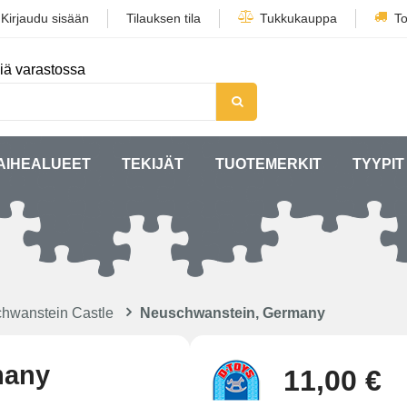
/
Kirjaudu sisään
Tilauksen tila
Tukkukauppa
To
iä varastossa
AIHEALUEET
TEKIJÄT
TUOTEMERKIT
TYYPIT
hwanstein Castle
Neuschwanstein, Germany
many
11,00 €