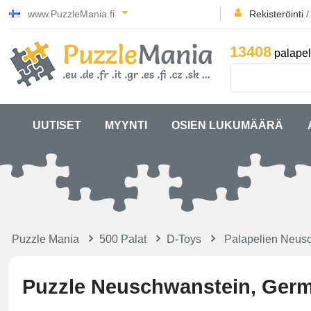
www.PuzzleMania.fi
Rekisteröinti
13408
palapel
UUTISET
MYYNTI
OSIEN LUKUMÄÄRÄ
Puzzle Mania
500 Palat
D-Toys
Palapelien Neusc
Puzzle Neuschwanstein, Ger