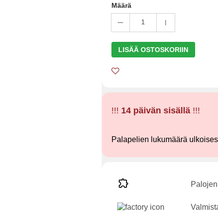
Määrä
1
LISÄÄ OSTOSKORIIN
!!!
14 päivän sisällä
!!!
Palapelien lukumäärä ulkoise
Palojen
Valmist