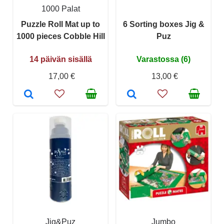
1000 Palat
Puzzle Roll Mat up to
6 Sorting boxes Jig &
1000 pieces Cobble Hill
Puz
14 päivän sisällä
Varastossa (6)
17,00 €
13,00 €
Jig&Puz
Jumbo