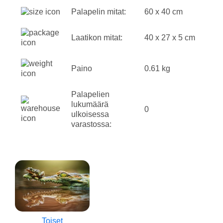
Palapelin mitat:
60 x 40 cm
Laatikon mitat:
40 x 27 x 5 cm
Paino
0.61 kg
Palapelien
lukumäärä
0
ulkoisessa
varastossa:
Toiset