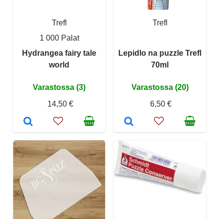
Trefl
Trefl
1 000 Palat
Hydrangea fairy tale
Lepidlo na puzzle Trefl
world
70ml
Varastossa (3)
Varastossa (20)
14,50 €
6,50 €