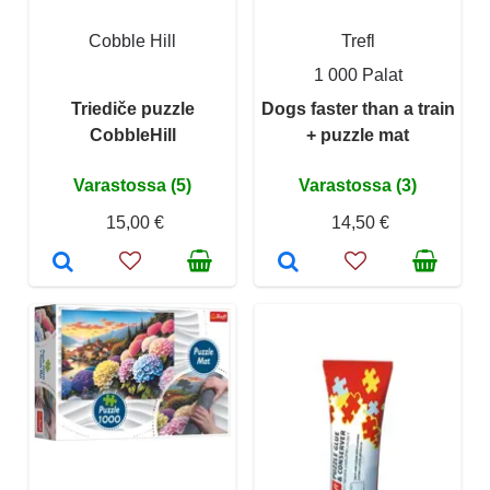
Cobble Hill
Trefl
1 000 Palat
Triediče puzzle
Dogs faster than a train
CobbleHill
+ puzzle mat
Varastossa (5)
Varastossa (3)
15,00 €
14,50 €