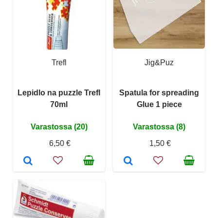
Trefl
Jig&Puz
Lepidlo na puzzle Trefl
Spatula for spreading
70ml
Glue 1 piece
Varastossa (20)
Varastossa (8)
6,50 €
1,50 €