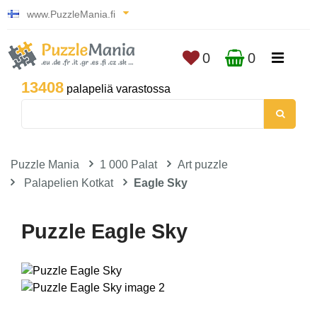
www.PuzzleMania.fi
0
0
13408
palapeliä varastossa
Puzzle Mania
1 000 Palat
Art puzzle
Palapelien Kotkat
Eagle Sky
Puzzle Eagle Sky