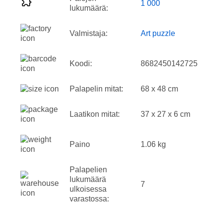
1 000
lukumäärä:
Valmistaja:
Art puzzle
Koodi:
8682450142725
Palapelin mitat:
68 x 48 cm
Laatikon mitat:
37 x 27 x 6 cm
Paino
1.06 kg
Palapelien
lukumäärä
7
ulkoisessa
varastossa: