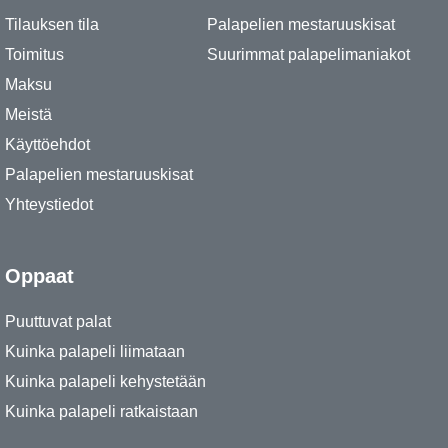
Tilauksen tila
Palapelien mestaruuskisat
Toimitus
Suurimmat palapelimaniakot
Maksu
Meistä
Käyttöehdot
Palapelien mestaruuskisat
Yhteystiedot
Oppaat
Puuttuvat palat
Kuinka palapeli liimataan
Kuinka palapeli kehystetään
Kuinka palapeli ratkaistaan