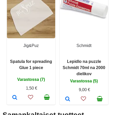
Jig&Puz
Schmidt
Spatula for spreading
Lepidlo na puzzle
Glue 1 piece
Schmidt 70ml na 2000
dielikov
Varastossa (7)
Varastossa (5)
1,50 €
9,00 €
Samankaltaiset tuotteet