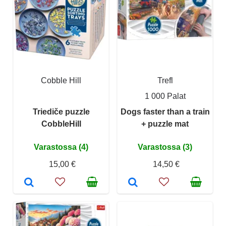
Cobble Hill
Trefl
1 000 Palat
Triediče puzzle
Dogs faster than a train
CobbleHill
+ puzzle mat
Varastossa (4)
Varastossa (3)
15,00 €
14,50 €