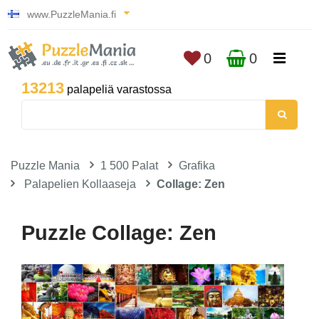
www.PuzzleMania.fi
0
0
13213
palapeliä varastossa
Puzzle Mania
1 500 Palat
Grafika
Palapelien Kollaaseja
Collage: Zen
Puzzle Collage: Zen