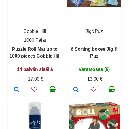
Cobble Hill
Jig&Puz
1000 Palat
Puzzle Roll Mat up to
6 Sorting boxes Jig &
1000 pieces Cobble Hill
Puz
14 päivän sisällä
Varastossa (6)
17,00 €
13,00 €