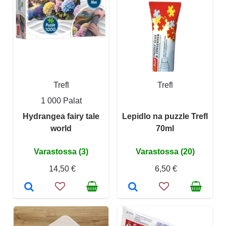
Trefl
Trefl
1 000 Palat
Hydrangea fairy tale
Lepidlo na puzzle Trefl
world
70ml
Varastossa (3)
Varastossa (20)
14,50 €
6,50 €