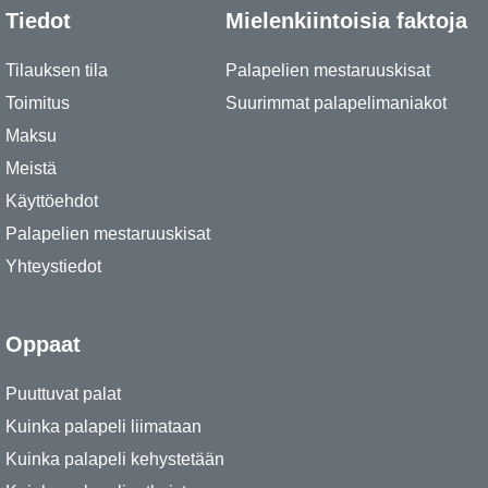
Tiedot
Mielenkiintoisia faktoja
Tilauksen tila
Palapelien mestaruuskisat
Toimitus
Suurimmat palapelimaniakot
Maksu
Meistä
Käyttöehdot
Palapelien mestaruuskisat
Yhteystiedot
Oppaat
Puuttuvat palat
Kuinka palapeli liimataan
Kuinka palapeli kehystetään