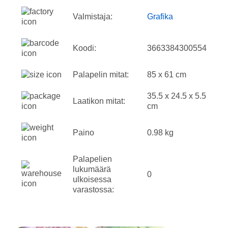
Valmistaja:
Grafika
Koodi:
3663384300554
Palapelin mitat:
85 x 61 cm
35.5 x 24.5 x 5.5
Laatikon mitat:
cm
Paino
0.98 kg
Palapelien
lukumäärä
0
ulkoisessa
varastossa: