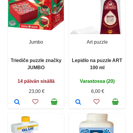
Jumbo
Art puzzle
Triediče puzzle značky
Lepidlo na puzzle ART
JUMBO
100 ml
14 päivän sisällä
Varastossa (20)
23,00 €
6,00 €