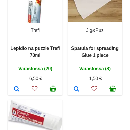
Trefl
Jig&Puz
Lepidlo na puzzle Trefl
Spatula for spreading
70ml
Glue 1 piece
Varastossa (20)
Varastossa (8)
6,50 €
1,50 €