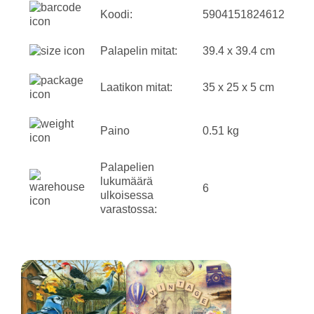
Koodi:
5904151824612
Palapelin mitat:
39.4 x 39.4 cm
Laatikon mitat:
35 x 25 x 5 cm
Paino
0.51 kg
Palapelien
lukumäärä
6
ulkoisessa
varastossa: