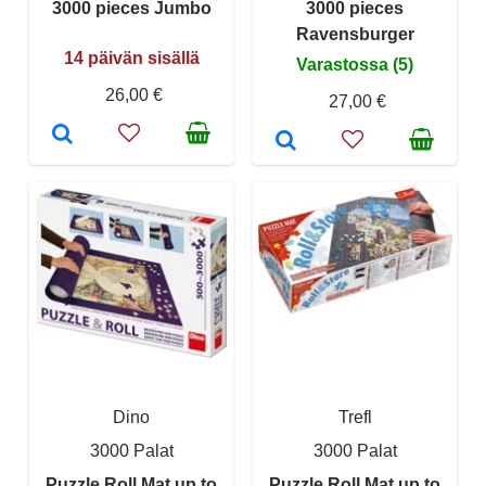
3000 pieces Jumbo
3000 pieces
Ravensburger
14 päivän sisällä
Varastossa (5)
26,00 €
27,00 €
Dino
Trefl
3000 Palat
3000 Palat
Puzzle Roll Mat up to
Puzzle Roll Mat up to