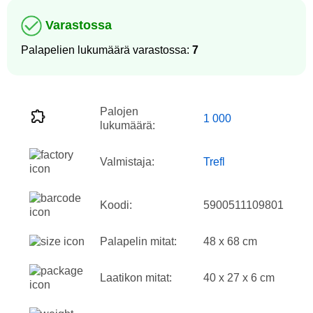
Varastossa
Palapelien lukumäärä varastossa:
7
Palojen
1 000
lukumäärä:
Valmistaja:
Trefl
Koodi:
5900511109801
Palapelin mitat:
48 x 68 cm
Laatikon mitat:
40 x 27 x 6 cm