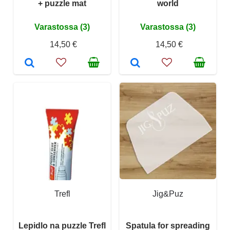
+ puzzle mat
world
Varastossa (3)
Varastossa (3)
14,50 €
14,50 €
Trefl
Jig&Puz
Lepidlo na puzzle Trefl
Spatula for spreading