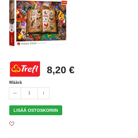
8,20 €
Määrä
1
LISÄÄ OSTOSKORIIN