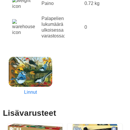
Paino
0.72 kg
Palapelien
lukumäärä
0
ulkoisessa
varastossa:
Linnut
Lisävarusteet