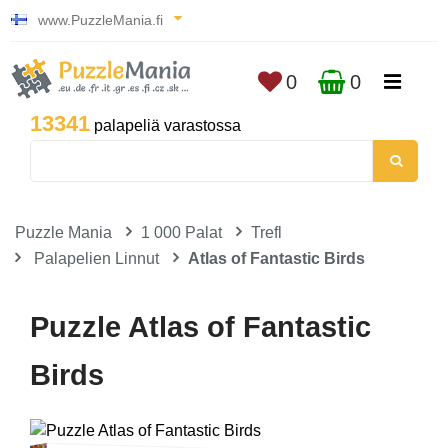
www.PuzzleMania.fi
0
0
13341
palapeliä varastossa
Puzzle Mania
1 000 Palat
Trefl
Palapelien Linnut
Atlas of Fantastic Birds
Puzzle Atlas of Fantastic
Birds