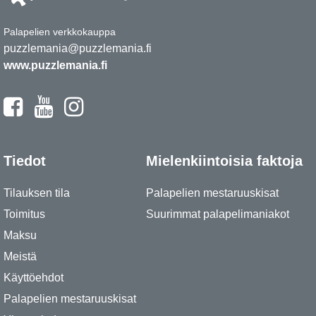
Palapelien verkkokauppa
puzzlemania@puzzlemania.fi
www.puzzlemania.fi
Tiedot
Mielenkiintoisia faktoja
Tilauksen tila
Palapelien mestaruuskisat
Toimitus
Suurimmat palapelimaniakot
Maksu
Meistä
Käyttöehdot
Palapelien mestaruuskisat