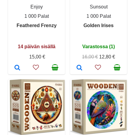
Enjoy
Sunsout
1 000 Palat
1 000 Palat
Feathered Frenzy
Golden Irises
14 päivän sisällä
Varastossa (1)
15,00 €
16,00 €
12,80 €