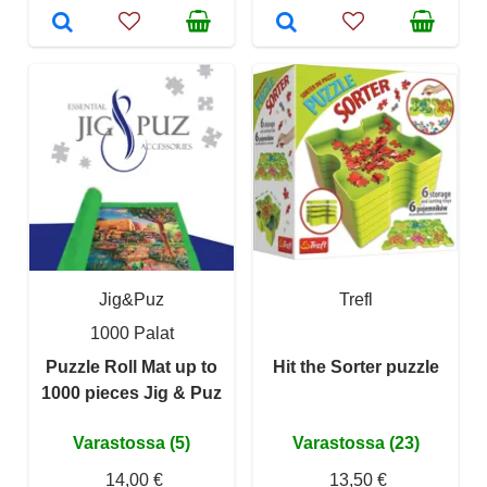
Jig&Puz
Trefl
1000 Palat
Puzzle Roll Mat up to
Hit the Sorter puzzle
1000 pieces Jig & Puz
Varastossa (5)
Varastossa (23)
14,00 €
13,50 €