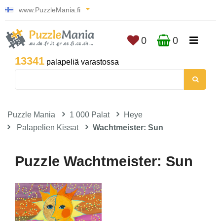
www.PuzzleMania.fi
0
0
13341
palapeliä varastossa
Puzzle Mania
1 000 Palat
Heye
Palapelien Kissat
Wachtmeister: Sun
Puzzle Wachtmeister: Sun