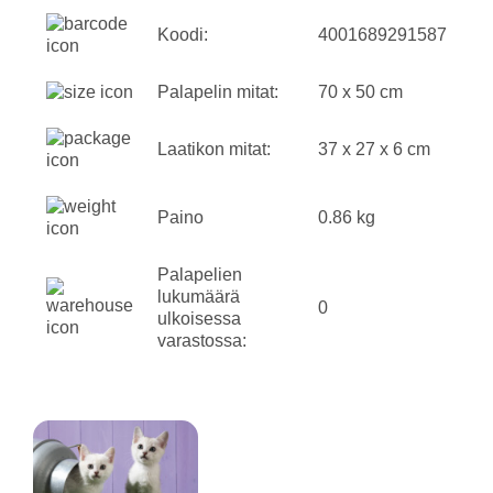
Koodi:
4001689291587
Palapelin mitat:
70 x 50 cm
Laatikon mitat:
37 x 27 x 6 cm
Paino
0.86 kg
Palapelien
lukumäärä
0
ulkoisessa
varastossa: