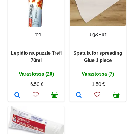
Trefl
Jig&Puz
Lepidlo na puzzle Trefl
Spatula for spreading
70ml
Glue 1 piece
Varastossa (20)
Varastossa (7)
6,50 €
1,50 €