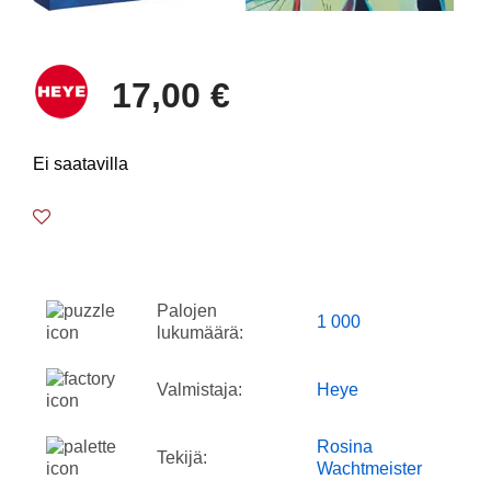
17,00 €
Ei saatavilla
Palojen
1 000
lukumäärä:
Valmistaja:
Heye
Rosina
Tekijä:
Wachtmeister