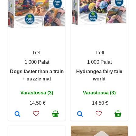
Trefl
Trefl
1 000 Palat
1 000 Palat
Dogs faster than a train
Hydrangea fairy tale
+ puzzle mat
world
Varastossa (3)
Varastossa (3)
14,50 €
14,50 €