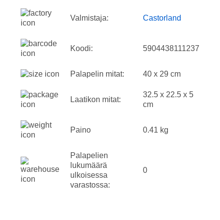
Valmistaja:
Castorland
Koodi:
5904438111237
Palapelin mitat:
40 x 29 cm
32.5 x 22.5 x 5
Laatikon mitat:
cm
Paino
0.41 kg
Palapelien
lukumäärä
0
ulkoisessa
varastossa: