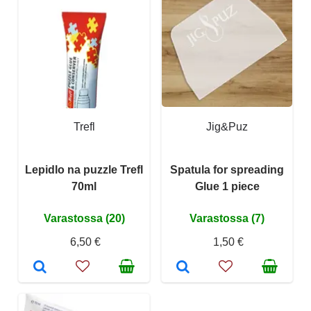
Trefl
Jig&Puz
Lepidlo na puzzle Trefl
Spatula for spreading
70ml
Glue 1 piece
Varastossa (20)
Varastossa (7)
6,50 €
1,50 €