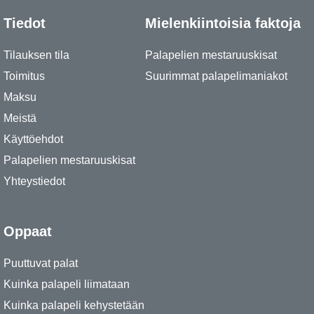
Tiedot
Mielenkiintoisia faktoja
Tilauksen tila
Palapelien mestaruuskisat
Toimitus
Suurimmat palapelimaniakot
Maksu
Meistä
Käyttöehdot
Palapelien mestaruuskisat
Yhteystiedot
Oppaat
Puuttuvat palat
Kuinka palapeli liimataan
Kuinka palapeli kehystetään