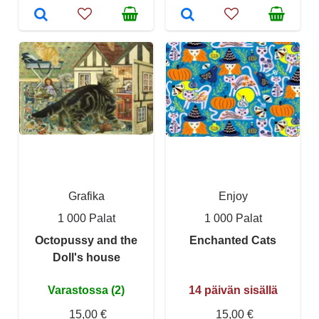
Grafika
Enjoy
1 000 Palat
1 000 Palat
Octopussy and the
Enchanted Cats
Doll's house
Varastossa (2)
14 päivän sisällä
15,00 €
15,00 €