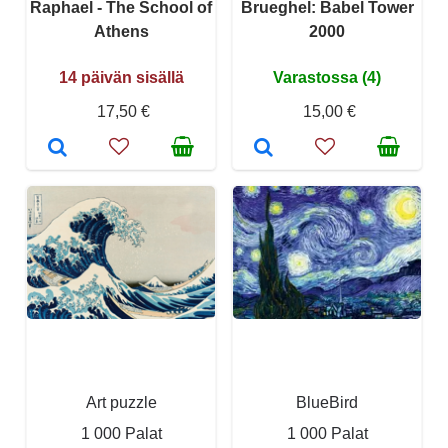
Raphael - The School of
Brueghel: Babel Tower
Athens
2000
14 päivän sisällä
Varastossa (4)
17,50 €
15,00 €
Art puzzle
BlueBird
1 000 Palat
1 000 Palat