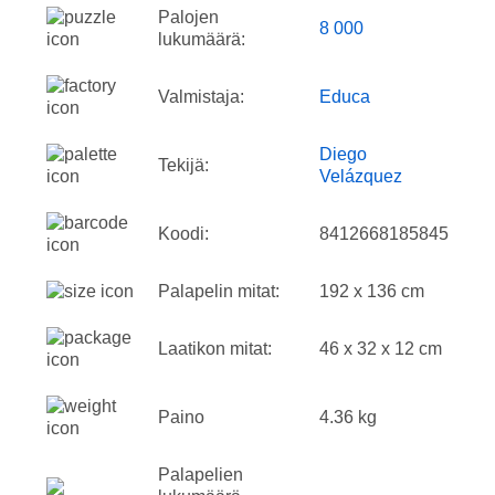
Palojen
8 000
lukumäärä:
Valmistaja:
Educa
Diego
Tekijä:
Velázquez
Koodi:
8412668185845
Palapelin mitat:
192 x 136 cm
Laatikon mitat:
46 x 32 x 12 cm
Paino
4.36 kg
Palapelien