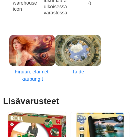
lukumäärä
0
ulkoisessa
varastossa:
Figuuri, eläimet,
Taide
kaupungit
Lisävarusteet