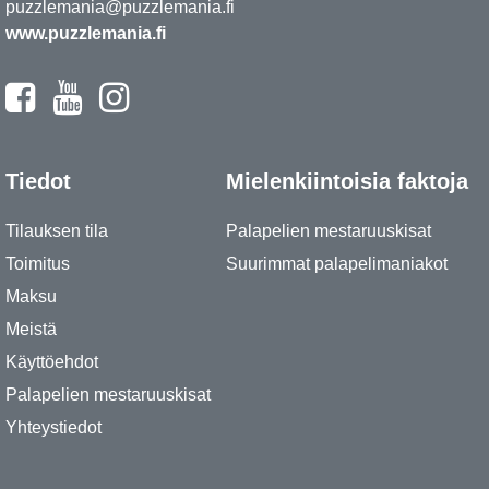
puzzlemania@puzzlemania.fi
www.puzzlemania.fi
Tiedot
Mielenkiintoisia faktoja
Tilauksen tila
Palapelien mestaruuskisat
Toimitus
Suurimmat palapelimaniakot
Maksu
Meistä
Käyttöehdot
Palapelien mestaruuskisat
Yhteystiedot