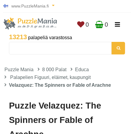
www.PuzzleMania.fi
0
0
13213
palapeliä varastossa
Puzzle Mania
8 000 Palat
Educa
Palapelien Figuuri, eläimet, kaupungit
Velazquez: The Spinners or Fable of Arachne
Puzzle Velazquez: The
Spinners or Fable of