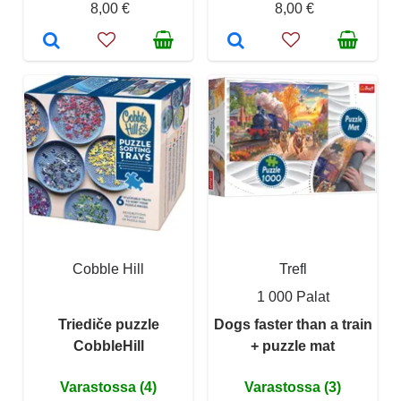
8,00 €
8,00 €
Cobble Hill
Trefl
1 000 Palat
Triediče puzzle
Dogs faster than a train
CobbleHill
+ puzzle mat
Varastossa (4)
Varastossa (3)