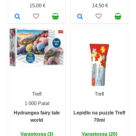
15,00 €
14,50 €
Trefl
Trefl
1 000 Palat
Hydrangea fairy tale
Lepidlo na puzzle Trefl
world
70ml
Varastossa (3)
Varastossa (20)