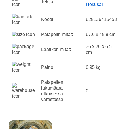
Tekijä:
Hokusai
Koodi:
628136415453
Palapelin mitat:
67.6 x 48.9 cm
36 x 26 x 6.5
Laatikon mitat:
cm
Paino
0.95 kg
Palapelien
lukumäärä
0
ulkoisessa
varastossa: