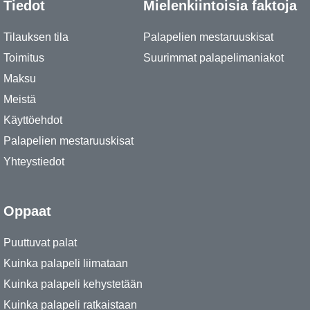
Tiedot
Mielenkiintoisia faktoja
Tilauksen tila
Palapelien mestaruuskisat
Toimitus
Suurimmat palapelimaniakot
Maksu
Meistä
Käyttöehdot
Palapelien mestaruuskisat
Yhteystiedot
Oppaat
Puuttuvat palat
Kuinka palapeli liimataan
Kuinka palapeli kehystetään
Kuinka palapeli ratkaistaan