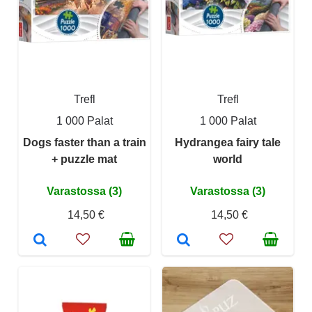
Trefl
Trefl
1 000 Palat
1 000 Palat
Dogs faster than a train
Hydrangea fairy tale
+ puzzle mat
world
Varastossa (3)
Varastossa (3)
14,50 €
14,50 €