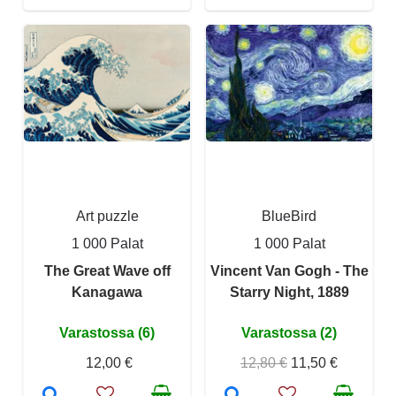
Art puzzle
BlueBird
1 000 Palat
1 000 Palat
The Great Wave off
Vincent Van Gogh - The
Kanagawa
Starry Night, 1889
Varastossa (6)
Varastossa (2)
12,00 €
12,80 €
11,50 €