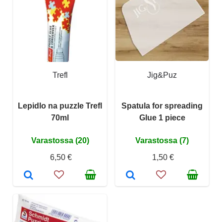
Trefl
Jig&Puz
Lepidlo na puzzle Trefl
Spatula for spreading
70ml
Glue 1 piece
Varastossa (20)
Varastossa (7)
6,50 €
1,50 €