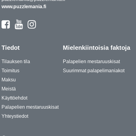
www.puzzlemania.fi
Tiedot
Mielenkiintoisia faktoja
Tilauksen tila
Palapelien mestaruuskisat
Toimitus
Suurimmat palapelimaniakot
Maksu
Meistä
Käyttöehdot
Palapelien mestaruuskisat
Yhteystiedot