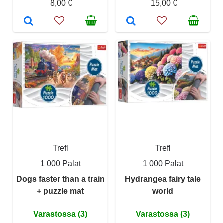
8,00 €
15,00 €
Trefl
Trefl
1 000 Palat
1 000 Palat
Dogs faster than a train
Hydrangea fairy tale
+ puzzle mat
world
Varastossa (3)
Varastossa (3)