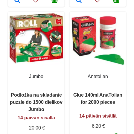
Jumbo
Anatolian
Podložka na skladanie
Glue 140ml AnaTolian
puzzle do 1500 dielikov
for 2000 pieces
Jumbo
14 päivän sisällä
14 päivän sisällä
6,20 €
20,00 €