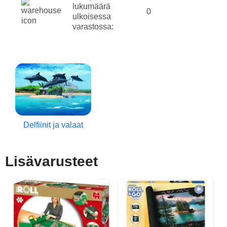
lukumäärä
0
ulkoisessa
varastossa:
Delfiinit ja valaat
Lisävarusteet