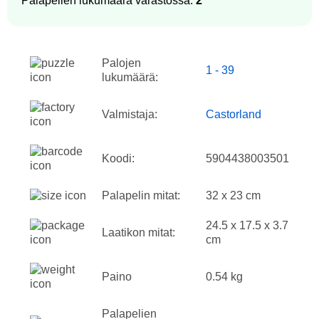
Palapelien lukumäärä varastossa:
2
Palojen
1 - 39
lukumäärä:
Valmistaja:
Castorland
Koodi:
5904438003501
Palapelin mitat:
32 x 23 cm
24.5 x 17.5 x 3.7
Laatikon mitat:
cm
Paino
0.54 kg
Palapelien