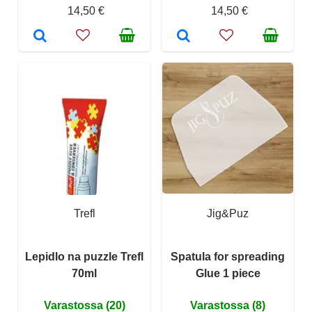
14,50 €
14,50 €
Trefl
Jig&Puz
Lepidlo na puzzle Trefl
Spatula for spreading
70ml
Glue 1 piece
Varastossa (20)
Varastossa (8)