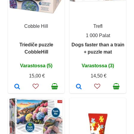
Cobble Hill
Trefl
1 000 Palat
Triediče puzzle
Dogs faster than a train
CobbleHill
+ puzzle mat
Varastossa (5)
Varastossa (3)
15,00 €
14,50 €