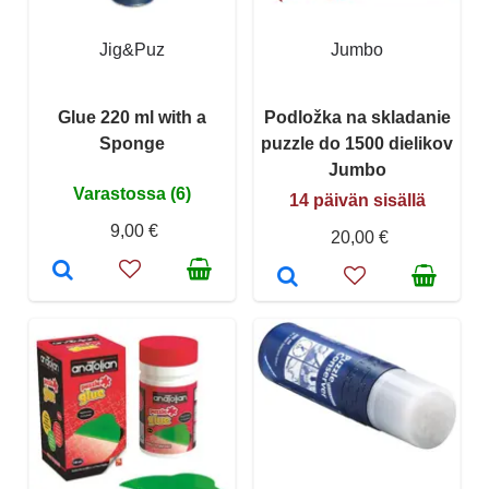
Jig&Puz
Jumbo
Glue 220 ml with a
Podložka na skladanie
Sponge
puzzle do 1500 dielikov
Jumbo
Varastossa (6)
14 päivän sisällä
9,00 €
20,00 €