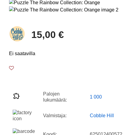
15,00 €
Ei saatavilla
Palojen
1 000
lukumäärä:
Valmistaja:
Cobble Hill
Koodi:
625012400572