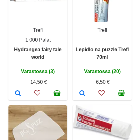
Trefl
Trefl
1 000 Palat
Hydrangea fairy tale
Lepidlo na puzzle Trefl
world
70ml
Varastossa (3)
Varastossa (20)
14,50 €
6,50 €