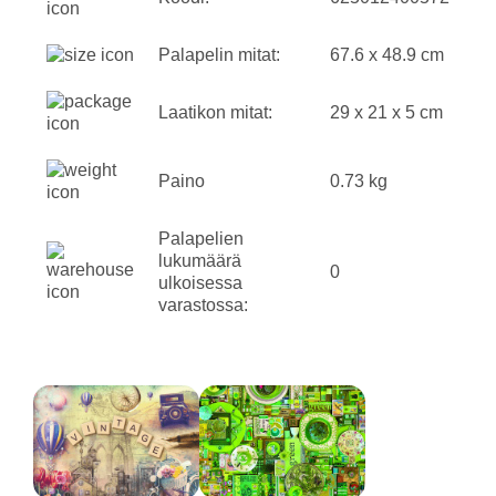
Palapelin mitat:
67.6 x 48.9 cm
Laatikon mitat:
29 x 21 x 5 cm
Paino
0.73 kg
Palapelien
lukumäärä
0
ulkoisessa
varastossa: