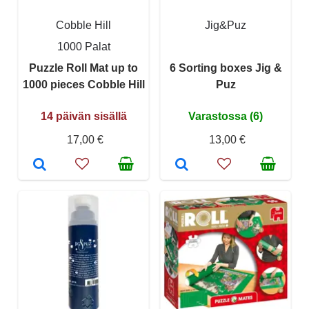
Cobble Hill
Jig&Puz
1000 Palat
Puzzle Roll Mat up to
6 Sorting boxes Jig &
1000 pieces Cobble Hill
Puz
14 päivän sisällä
Varastossa (6)
17,00 €
13,00 €