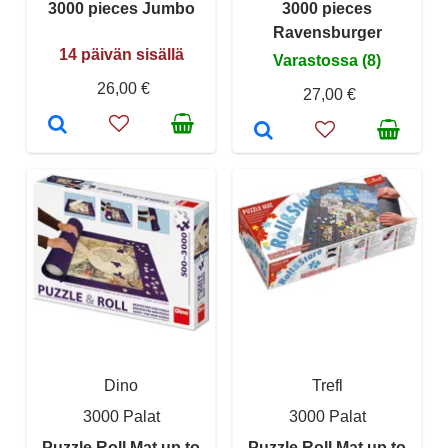
3000 pieces Jumbo
3000 pieces
Ravensburger
14 päivän sisällä
Varastossa (8)
26,00 €
27,00 €
Dino
Trefl
3000 Palat
3000 Palat
Puzzle Roll Mat up to
Puzzle Roll Mat up to