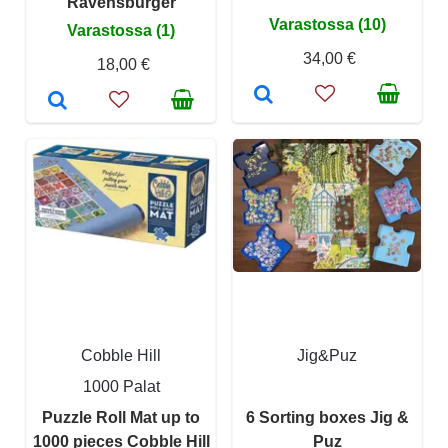
Ravensburger
Varastossa (10)
Varastossa (1)
34,00 €
18,00 €
Cobble Hill
Jig&Puz
1000 Palat
Puzzle Roll Mat up to
6 Sorting boxes Jig &
1000 pieces Cobble Hill
Puz