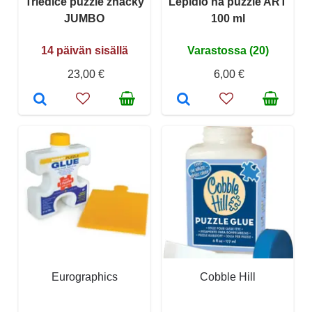
Triediče puzzle značky
Lepidlo na puzzle ART
JUMBO
100 ml
14 päivän sisällä
Varastossa (20)
23,00 €
6,00 €
Eurographics
Cobble Hill