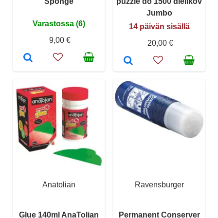
Sponge
puzzle do 1500 dielikov
Jumbo
Varastossa (6)
14 päivän sisällä
9,00 €
20,00 €
Anatolian
Ravensburger
Glue 140ml AnaTolian
Permanent Conserver