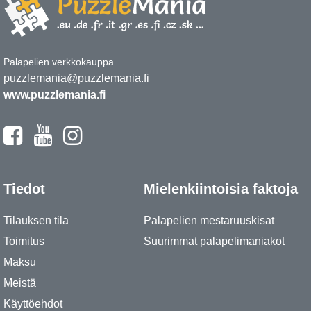
Palapelien verkkokauppa
puzzlemania@puzzlemania.fi
www.puzzlemania.fi
Tiedot
Mielenkiintoisia faktoja
Tilauksen tila
Palapelien mestaruuskisat
Toimitus
Suurimmat palapelimaniakot
Maksu
Meistä
Käyttöehdot