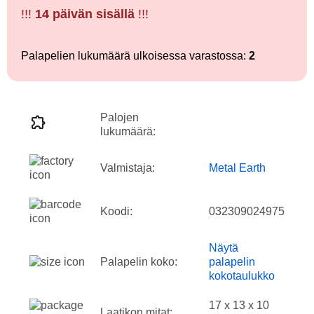
!!!
14 päivän sisällä
!!!
Palapelien lukumäärä ulkoisessa varastossa:
2
Palojen
lukumäärä:
Valmistaja:
Metal Earth
Koodi:
032309024975
Näytä
Palapelin koko:
palapelin
kokotaulukko
17 x 13 x 10
Laatikon mitat: