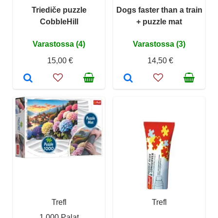
Triediče puzzle
Dogs faster than a train
CobbleHill
+ puzzle mat
Varastossa (4)
Varastossa (3)
15,00 €
14,50 €
Trefl
Trefl
1 000 Palat