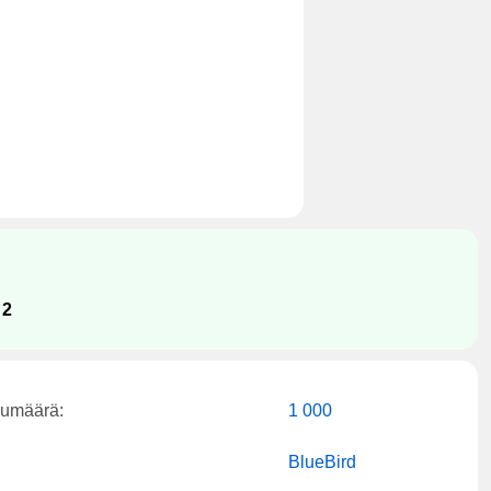
:
2
kumäärä:
1 000
BlueBird