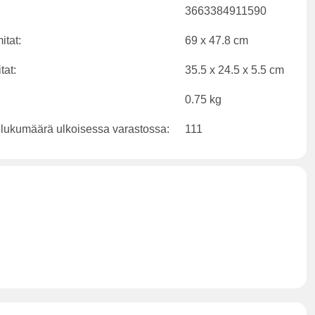
3663384911590
itat:
69 x 47.8 cm
tat:
35.5 x 24.5 x 5.5 cm
0.75 kg
 lukumäärä ulkoisessa varastossa:
111