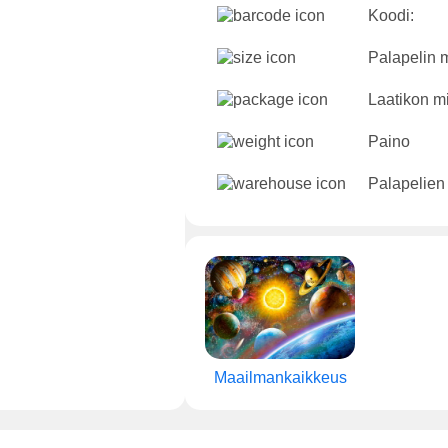
Koodi:
Palapelin m
Laatikon mi
Paino
Palapelien
Maailmankaikkeus