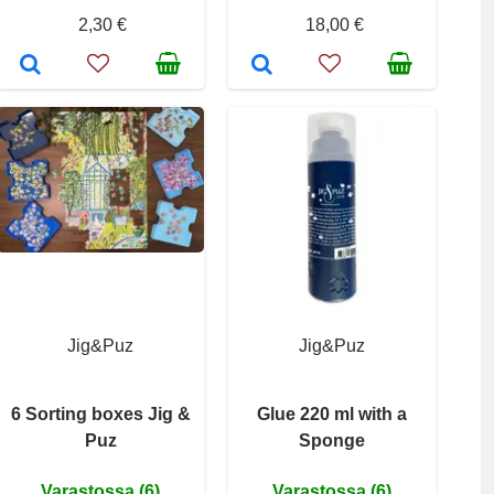
2,30 €
18,00 €
Jig&Puz
Jig&Puz
6 Sorting boxes Jig &
Glue 220 ml with a
Puz
Sponge
Varastossa (6)
Varastossa (6)