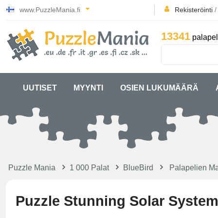
www.PuzzleMania.fi
Rekisteröinti
13341
palapel
UUTISET
MYYNTI
OSIEN LUKUMÄÄRÄ
Puzzle Mania
1 000 Palat
BlueBird
Palapelien M
Puzzle Stunning Solar Syste