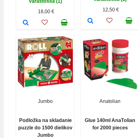
Varastossa (1)
12,50 €
18,00 €
Jumbo
Anatolian
Podložka na skladanie
Glue 140ml AnaTolian
puzzle do 1500 dielikov
for 2000 pieces
Jumbo