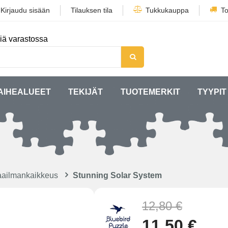
/
Kirjaudu sisään
Tilauksen tila
Tukkukauppa
To
iä varastossa
AIHEALUEET
TEKIJÄT
TUOTEMERKIT
TYYPIT
aailmankaikkeus
Stunning Solar System
12,80 €
m
11,50 €