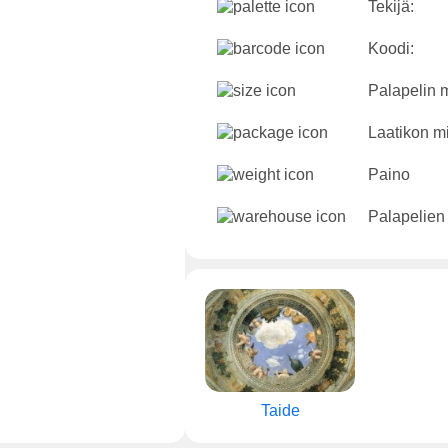
Tekijä:
Koodi:
Palapelin m
Laatikon mi
Paino
Palapelien
Taide