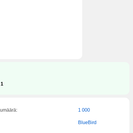
:
1
kumäärä:
1 000
BlueBird