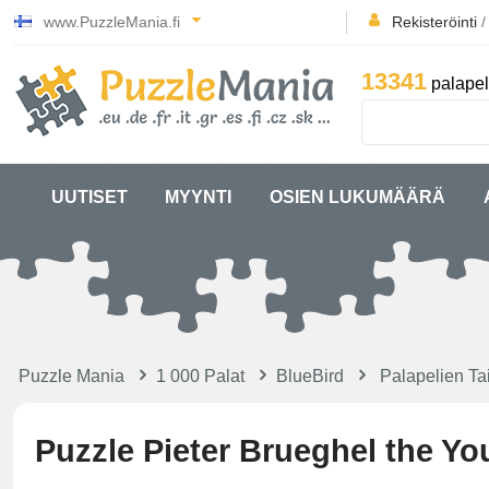
www.PuzzleMania.fi
Rekisteröinti
13341
palapel
UUTISET
MYYNTI
OSIEN LUKUMÄÄRÄ
Puzzle Mania
1 000 Palat
BlueBird
Palapelien Ta
Puzzle Pieter Brueghel the Yo