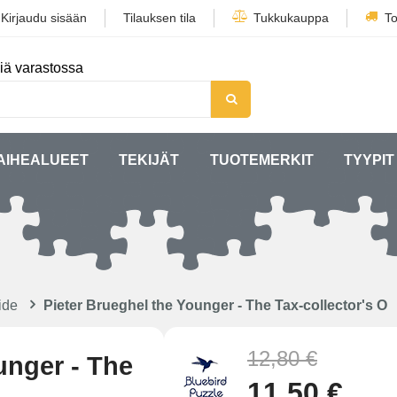
/
Kirjaudu sisään
Tilauksen tila
Tukkukauppa
To
iä varastossa
AIHEALUEET
TEKIJÄT
TUOTEMERKIT
TYYPIT
ide
Pieter Brueghel the Younger - The Tax-collector's O
12,80 €
unger - The
11,50 €