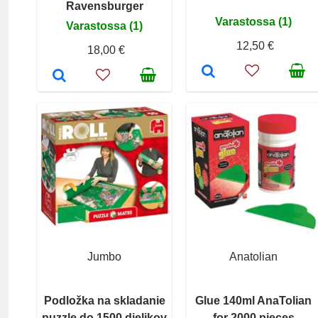
Ravensburger
Varastossa (1)
Varastossa (1)
12,50 €
18,00 €
Jumbo
Anatolian
Podložka na skladanie
Glue 140ml AnaTolian
puzzle do 1500 dielikov
for 2000 pieces