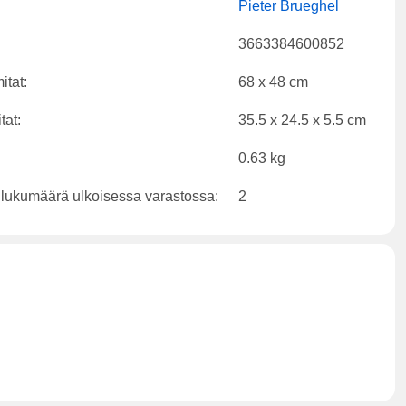
Pieter Brueghel
3663384600852
itat:
68 x 48 cm
tat:
35.5 x 24.5 x 5.5 cm
0.63 kg
 lukumäärä ulkoisessa varastossa:
2