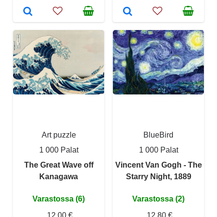
Art puzzle
BlueBird
1 000 Palat
1 000 Palat
The Great Wave off
Vincent Van Gogh - The
Kanagawa
Starry Night, 1889
Varastossa (6)
Varastossa (2)
12,00 €
12,80 €