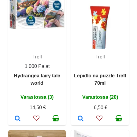
Trefl
Trefl
1 000 Palat
Hydrangea fairy tale
Lepidlo na puzzle Trefl
world
70ml
Varastossa (3)
Varastossa (20)
14,50 €
6,50 €