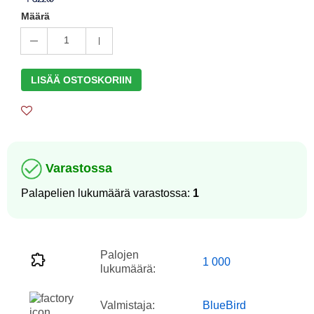
Määrä
1
LISÄÄ OSTOSKORIIN
Varastossa
Palapelien lukumäärä varastossa:
1
Palojen
1 000
lukumäärä:
Valmistaja:
BlueBird