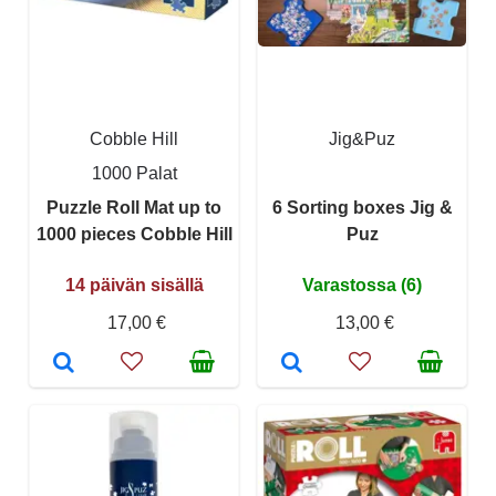
Cobble Hill
Jig&Puz
1000 Palat
Puzzle Roll Mat up to
6 Sorting boxes Jig &
1000 pieces Cobble Hill
Puz
14 päivän sisällä
Varastossa (6)
17,00 €
13,00 €