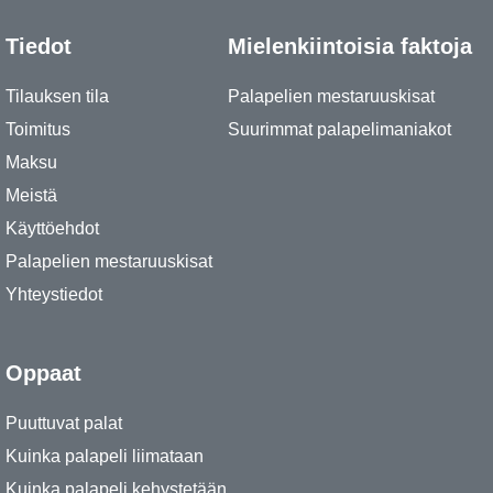
Tiedot
Mielenkiintoisia faktoja
Tilauksen tila
Palapelien mestaruuskisat
Toimitus
Suurimmat palapelimaniakot
Maksu
Meistä
Käyttöehdot
Palapelien mestaruuskisat
Yhteystiedot
Oppaat
Puuttuvat palat
Kuinka palapeli liimataan
Kuinka palapeli kehystetään