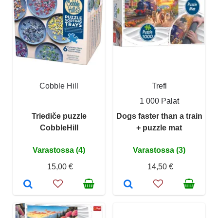
Cobble Hill
Trefl
1 000 Palat
Triediče puzzle
Dogs faster than a train
CobbleHill
+ puzzle mat
Varastossa (4)
Varastossa (3)
15,00 €
14,50 €