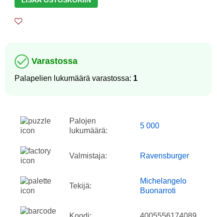
LISÄÄ OSTOSKORIIN
Varastossa
Palapelien lukumäärä varastossa:
1
Palojen
5 000
lukumäärä:
Valmistaja:
Ravensburger
Michelangelo
Tekijä:
Buonarroti
Koodi:
4005556174089