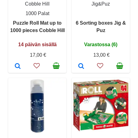
Cobble Hill
Jig&Puz
1000 Palat
Puzzle Roll Mat up to
6 Sorting boxes Jig &
1000 pieces Cobble Hill
Puz
14 päivän sisällä
Varastossa (6)
17,00 €
13,00 €