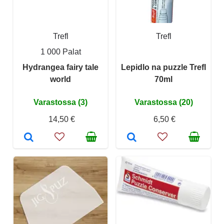
Trefl
Trefl
1 000 Palat
Hydrangea fairy tale
Lepidlo na puzzle Trefl
world
70ml
Varastossa (3)
Varastossa (20)
14,50 €
6,50 €