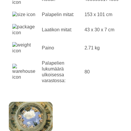
Palapelin mitat:
153 x 101 cm
Laatikon mitat:
43 x 30 x 7 cm
Paino
2.71 kg
Palapelien
lukumäärä
80
ulkoisessa
varastossa: