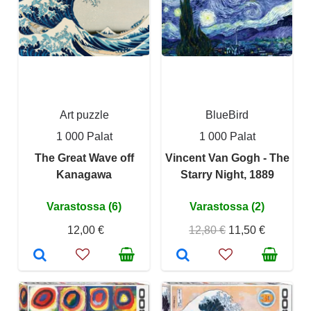
Art puzzle
BlueBird
1 000 Palat
1 000 Palat
The Great Wave off
Vincent Van Gogh - The
Kanagawa
Starry Night, 1889
Varastossa (6)
Varastossa (2)
12,00 €
12,80 €
11,50 €