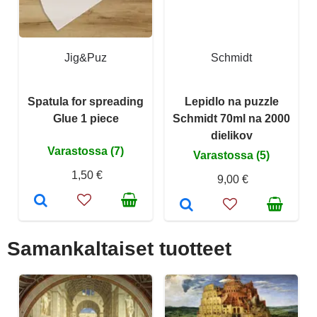
Jig&Puz
Schmidt
Spatula for spreading
Lepidlo na puzzle
Glue 1 piece
Schmidt 70ml na 2000
dielikov
Varastossa (7)
Varastossa (5)
1,50 €
9,00 €
Samankaltaiset tuotteet