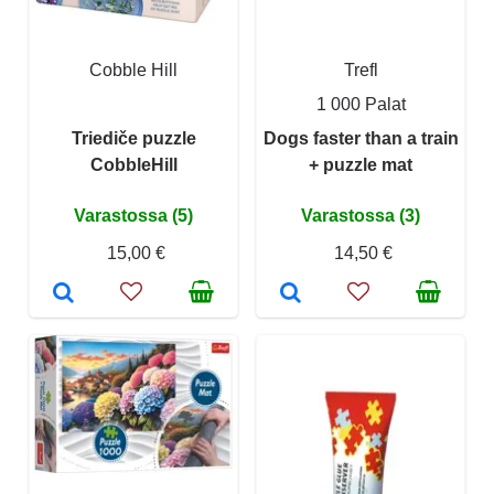
Cobble Hill
Trefl
1 000 Palat
Triediče puzzle
Dogs faster than a train
CobbleHill
+ puzzle mat
Varastossa (5)
Varastossa (3)
15,00 €
14,50 €