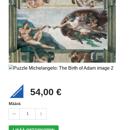
54,00 €
Määrä
1