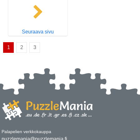
Seuraava sivu
1
2
3
Palapelien verkkokauppa
puzzlemania@puzzlemania.fi