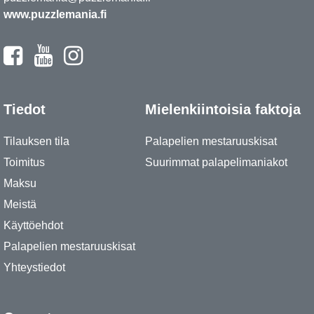
www.puzzlemania.fi
Tiedot
Mielenkiintoisia faktoja
Tilauksen tila
Palapelien mestaruuskisat
Toimitus
Suurimmat palapelimaniakot
Maksu
Meistä
Käyttöehdot
Palapelien mestaruuskisat
Yhteystiedot