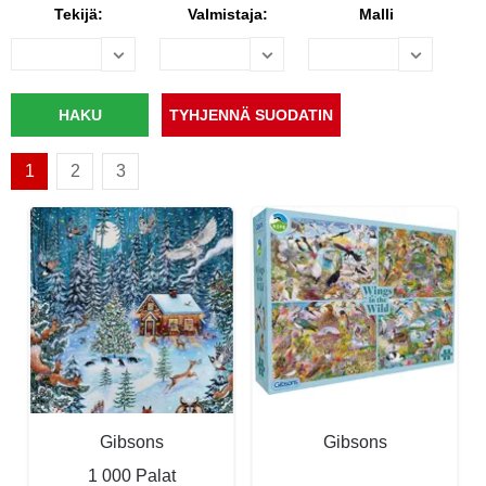
Tekijä:
Valmistaja:
Malli
1
2
3
Gibsons
Gibsons
1 000 Palat