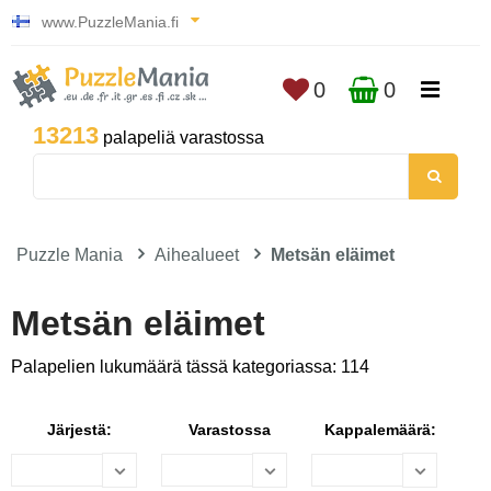
www.PuzzleMania.fi
0
0
13213
palapeliä varastossa
Puzzle Mania
Aihealueet
Metsän eläimet
Metsän eläimet
Palapelien lukumäärä tässä kategoriassa: 114
Järjestä:
Varastossa
Kappalemäärä: