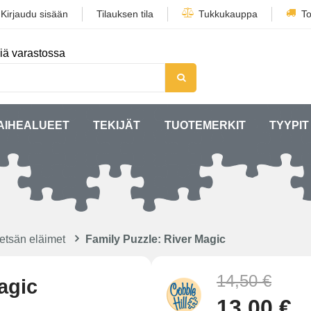
/
Kirjaudu sisään
Tilauksen tila
Tukkukauppa
To
iä varastossa
AIHEALUEET
TEKIJÄT
TUOTEMERKIT
TYYPIT
etsän eläimet
Family Puzzle: River Magic
14,50 €
agic
13,00 €