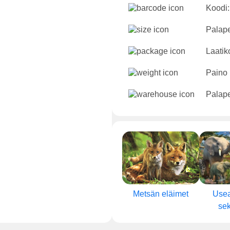
Koodi:
Palape
Laatik
Paino
Palape
Metsän eläimet
Usea
sek