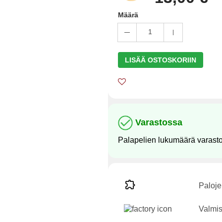
Määrä
1
LISÄÄ OSTOSKORIIN
Varastossa
Palapelien lukumäärä varast
Paloje
Valmis