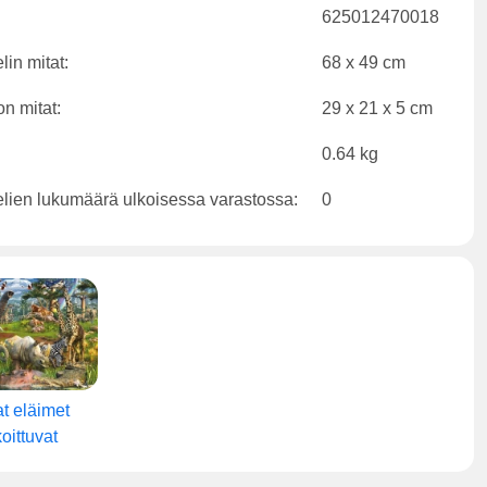
625012470018
lin mitat:
68 x 49 cm
on mitat:
29 x 21 x 5 cm
0.64 kg
lien lukumäärä ulkoisessa varastossa:
0
t eläimet
oittuvat