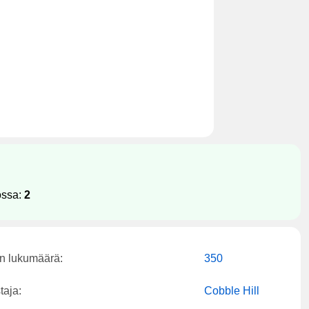
ossa:
2
n lukumäärä:
350
taja:
Cobble Hill