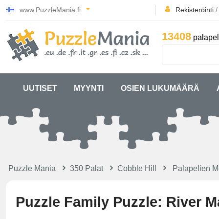
www.PuzzleMania.fi
Rekisteröinti
13408
palapel
UUTISET
MYYNTI
OSIEN LUKUMÄÄRÄ
Puzzle Mania
350 Palat
Cobble Hill
Palapelien M
Puzzle Family Puzzle: River M