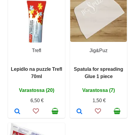
Trefl
Jig&Puz
Lepidlo na puzzle Trefl
Spatula for spreading
70ml
Glue 1 piece
Varastossa (20)
Varastossa (7)
6,50 €
1,50 €