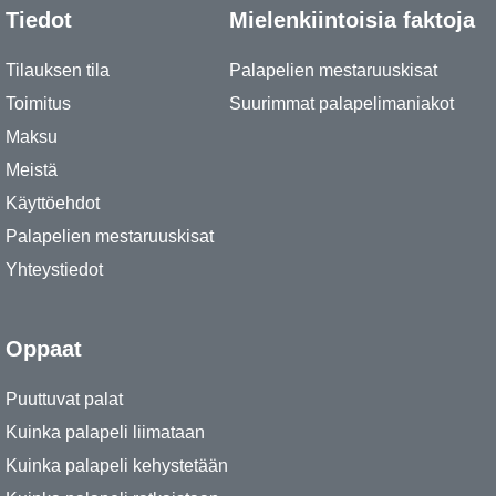
Tiedot
Mielenkiintoisia faktoja
Tilauksen tila
Palapelien mestaruuskisat
Toimitus
Suurimmat palapelimaniakot
Maksu
Meistä
Käyttöehdot
Palapelien mestaruuskisat
Yhteystiedot
Oppaat
Puuttuvat palat
Kuinka palapeli liimataan
Kuinka palapeli kehystetään