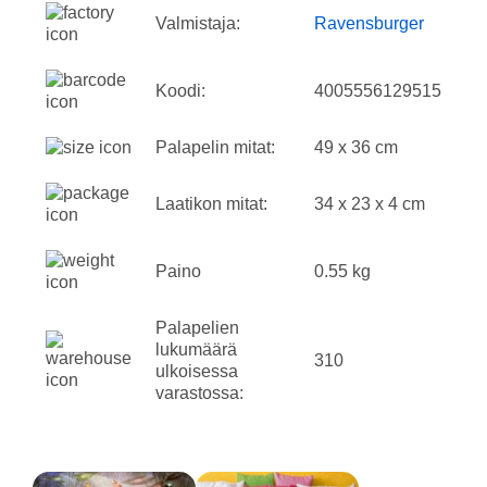
Valmistaja:
Ravensburger
Koodi:
4005556129515
Palapelin mitat:
49 x 36 cm
Laatikon mitat:
34 x 23 x 4 cm
Paino
0.55 kg
Palapelien
lukumäärä
310
ulkoisessa
varastossa: