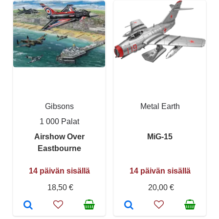
Gibsons
Metal Earth
1 000 Palat
Airshow Over
MiG-15
Eastbourne
14 päivän sisällä
14 päivän sisällä
18,50 €
20,00 €