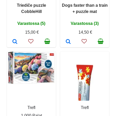
Triediče puzzle
Dogs faster than a train
CobbleHill
+ puzzle mat
Varastossa (5)
Varastossa (3)
15,00 €
14,50 €
Trefl
Trefl
1 000 Palat