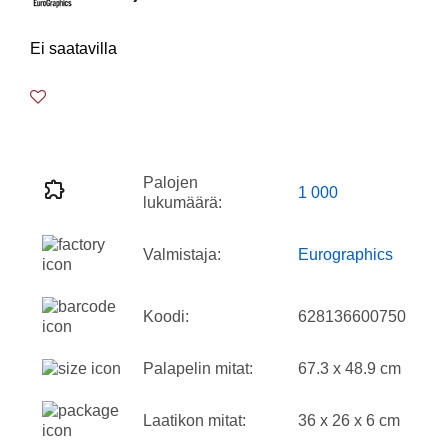
Ei saatavilla
Palojen
1 000
lukumäärä:
Valmistaja:
Eurographics
Koodi:
628136600750
Palapelin mitat:
67.3 x 48.9 cm
Laatikon mitat:
36 x 26 x 6 cm