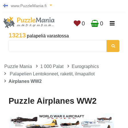
www.PuzzleMania.fi
0
0
13213
palapeliä varastossa
Puzzle Mania
1 000 Palat
Eurographics
Palapelien Lentokoneet, raketit, ilmapallot
Airplanes WW2
Puzzle Airplanes WW2