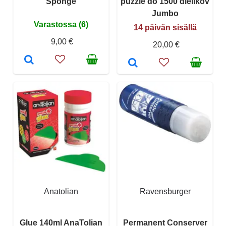
Sponge
puzzle do 1500 dielikov
Jumbo
Varastossa (6)
14 päivän sisällä
9,00 €
20,00 €
Anatolian
Ravensburger
Glue 140ml AnaTolian
Permanent Conserver