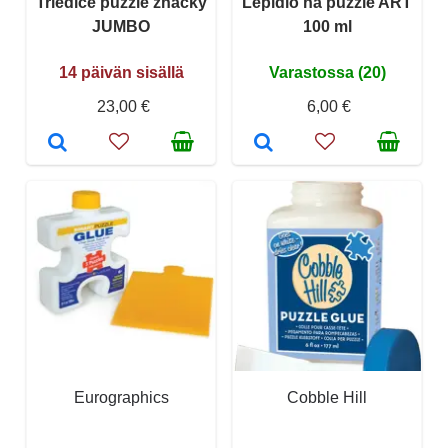
Triediče puzzle značky
Lepidlo na puzzle ART
JUMBO
100 ml
14 päivän sisällä
Varastossa (20)
23,00 €
6,00 €
Eurographics
Cobble Hill