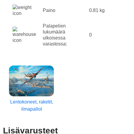
Paino
0.81 kg
Palapelien
lukumäärä
0
ulkoisessa
varastossa:
Lentokoneet, raketit,
ilmapallot
Lisävarusteet