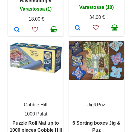
Ravensburger
Varastossa (10)
Varastossa (1)
34,00 €
18,00 €
Cobble Hill
Jig&Puz
1000 Palat
Puzzle Roll Mat up to
6 Sorting boxes Jig &
1000 pieces Cobble Hill
Puz