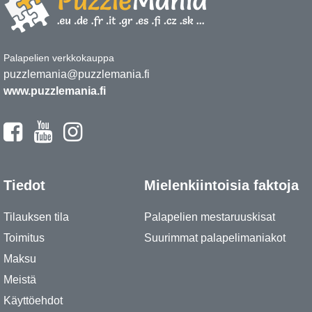
Palapelien verkkokauppa
puzzlemania@puzzlemania.fi
www.puzzlemania.fi
Tiedot
Mielenkiintoisia faktoja
Tilauksen tila
Palapelien mestaruuskisat
Toimitus
Suurimmat palapelimaniakot
Maksu
Meistä
Käyttöehdot