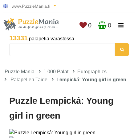
www.PuzzleMania.fi
0
0
13331
palapeliä varastossa
Puzzle Mania
1 000 Palat
Eurographics
Palapelien Taide
Lempická: Young girl in green
Puzzle Lempická: Young
girl in green