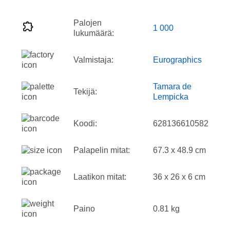
Palojen
1 000
lukumäärä:
Valmistaja:
Eurographics
Tamara de
Tekijä:
Lempicka
Koodi:
628136610582
Palapelin mitat:
67.3 x 48.9 cm
Laatikon mitat:
36 x 26 x 6 cm
Paino
0.81 kg