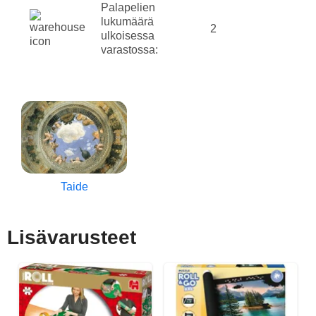
Palapelien
lukumäärä
2
ulkoisessa
varastossa:
Taide
Lisävarusteet