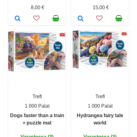
8,00 €
15,00 €
Trefl
Trefl
1 000 Palat
1 000 Palat
Dogs faster than a train
Hydrangea fairy tale
+ puzzle mat
world
Varastossa (3)
Varastossa (3)