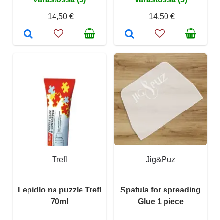
14,50 €
14,50 €
Trefl
Jig&Puz
Lepidlo na puzzle Trefl
Spatula for spreading
70ml
Glue 1 piece