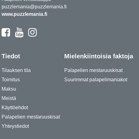
puzzlemania@puzzlemania.fi
www.puzzlemania.fi
Tiedot
Mielenkiintoisia faktoja
Tilauksen tila
Palapelien mestaruuskisat
Toimitus
Suurimmat palapelimaniakot
Maksu
Meistä
Käyttöehdot
Palapelien mestaruuskisat
Yhteystiedot